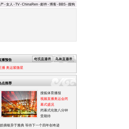
房产
-
女人
-
TV
-
ChinaRen
-
邮件
-
博客
-
BBS
-
搜狗
直播预告
正播 奥运紫微星
热点推荐
搜狐体育播报
视频直播奥运会闭
幕式盛况
闭幕式伦敦八分钟
受期待
皓摘银异于雅典 等待下一个四年创奇迹