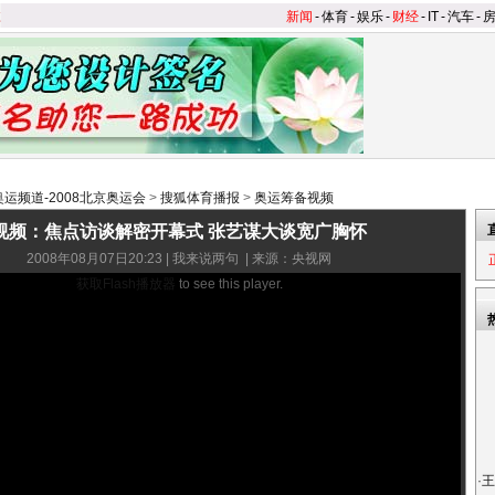
新闻
-
体育
-
娱乐
-
财经
-
IT
-
汽车
-
奥运频道-2008北京奥运会
>
搜狐体育播报
>
奥运筹备视频
视频：焦点访谈解密开幕式 张艺谋大谈宽广胸怀
2008年08月07日20:23 |
我来说两句
| 来源：央视网
获取Flash播放器
to see this player.
·
王