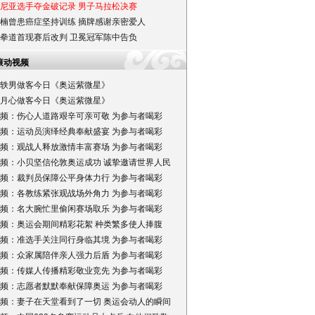
尼亚选手夺金破记录 男子马拉松决赛
楠曾患癌症坚持训练 摘牌感谢亲密爱人
拳道首现赛后改判 卫冕冠军陈中告负
滚动视频
轶男做客今日《奥运紫微星》
月心做客今日《奥运紫微星》
频：伤心人道路艰辛可亲可敬 为参与者喝彩
频：运动员演绎经典奉献盛宴 为参与者喝彩
频：观战人释放激情丰富赛场 为参与者喝彩
频：小贝坚信伦敦奥运成功 诚挚邀请世界人民
频：裁判员保障公平身体力行 为参与者喝彩
频：各教练紧张观战场外角力 为参与者喝彩
频：名大腕忙里偷闲赛场取乐 为参与者喝彩
频：奥运会期间精彩花絮 种类繁多使人捧腹
频：准选手关注同行身临其境 为参与者喝彩
频：众家属陪伴亲人强力后盾 为参与者喝彩
频：传媒人传播精彩敬业竞先 为参与者喝彩
频：志愿者默默奉献保障奥运 为参与者喝彩
频：妻子在天堂看到了一切 奥运会动人的瞬间