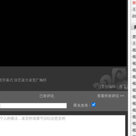
·
肯
·
王
·
跆
·
楚
·
王
·
视
·
视
·
视
·
视
·
视
开幕式 张艺谋大谈宽广胸怀
·
视
(责任编辑：夜叉)
·
视
已有评论
查看所有评论 >>
·
视
·
视
匿名发表：
·
视
·
视
·
视
·
视