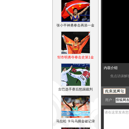
张小平神勇拳击再添一金
邹市明勇夺拳击史第1金
内容介绍
焦点访谈解密
古巴选手赛后怒踢裁判
用户：
马拉松 卡马乌摘金破记录