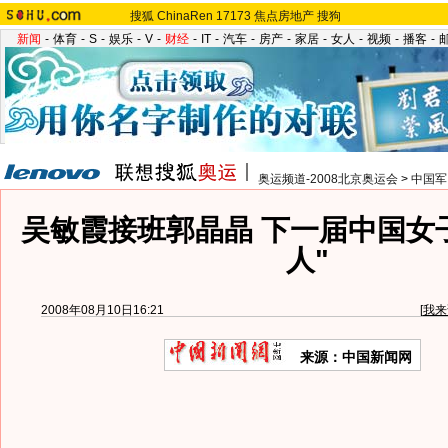
搜狐
ChinaRen
17173
焦点房地产
搜狗
新闻
-
体育
-
S
-
娱乐
-
V
-
财经
-
IT
-
汽车
-
房产
-
家居
-
女人
-
视频
-
播客
-
奥运频道-2008北京奥运会
>
中国军
吴敏霞接班郭晶晶 下一届中国女
人"
2008年08月10日16:21
[
我来
来源：中国新闻网