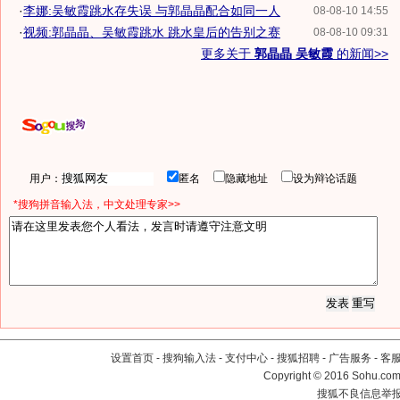
·
李娜:吴敏霞跳水存失误 与郭晶晶配合如同一人
08-08-10 14:55
·
视频:郭晶晶、吴敏霞跳水 跳水皇后的告别之赛
08-08-10 09:31
更多关于
郭晶晶 吴敏霞
的新闻>>
用户：
匿名
隐藏地址
设为辩论话题
*搜狗拼音输入法，中文处理专家>>
设置首页
-
搜狗输入法
-
支付中心
-
搜狐招聘
-
广告服务
-
客
Copyright
©
2016 Sohu.com 
搜狐不良信息举