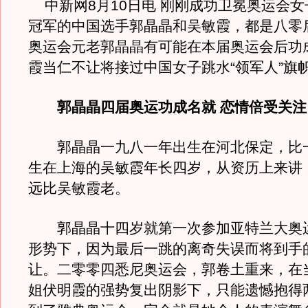
中新网8月10日电 刚刚成功卫冕奥运会女
冠军的中国选手郭晶晶和吴敏霞，都是八零
奥运会元老郭晶晶有可能在本届奥运会后功
霞当仁不让将接过中国女子跳水“领军人”旗
郭晶晶四届奥运功成名就 恋情倍受关注
郭晶晶一九八一年出生在河北保定，比
生在上海的吴敏霞年长四岁，从资历上来讲
远比吴敏霞老。
郭晶晶十四岁就第一次参加亚特兰大奥
形势下，因为最后一跳的离奇失误而将到手
让。二零零四悉尼奥运会，郭卷土重来，在
姐伏明霞的强势复出阴影下，只能遗憾抱得