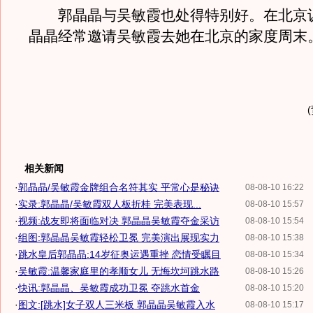
郭晶晶与吴敏霞也处得特别好。在北京
晶晶经常邀请吴敏霞去她在北京的家度周末
相关新闻
·
郭晶晶/吴敏霞金牌组合名符其实 平常心是秘诀
08-08-10 16:22
·
实录:郭晶晶/吴敏霞双人板折桂 完美表现...
08-08-10 15:57
·
视频:战友即将面临对决 郭晶晶吴敏霞夺金采访
08-08-10 15:54
·
组图:郭晶晶吴敏霞轻松卫冕 完美演出展现实力
08-08-10 15:38
·
跳水皇后郭晶晶:14岁征奥运遇重挫 恋情受瞩目
08-08-10 15:34
·
吴敏霞:温馨家庭里的孝顺女儿 无悔坎坷跳水路
08-08-10 15:26
·
快讯:郭晶晶、吴敏霞成功卫冕 夺跳水首金
08-08-10 15:20
·
图文:[跳水]女子双人三米板 郭晶晶吴敏霞入水
08-08-10 15:17