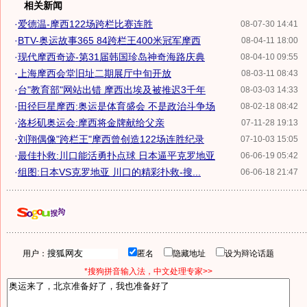
相关新闻
·
爱德温-摩西122场跨栏比赛连胜
08-07-30 14:41
·
BTV-奥运故事365 84跨栏王400米冠军摩西
08-04-11 18:00
·
现代摩西奇迹-第31届韩国珍岛神奇海路庆典
08-04-10 09:55
·
上海摩西会堂旧址二期展厅中旬开放
08-03-11 08:43
·
台"教育部"网站出错 摩西出埃及被推迟3千年
08-03-03 14:33
·
田径巨星摩西:奥运是体育盛会 不是政治斗争场
08-02-18 08:42
·
洛杉矶奥运会:摩西将金牌献给父亲
07-11-28 19:13
·
刘翔偶像"跨栏王"摩西曾创造122场连胜纪录
07-10-03 15:05
·
最佳扑救:川口能活勇扑点球 日本逼平克罗地亚
06-06-19 05:42
·
组图:日本VS克罗地亚 川口的精彩扑救-搜...
06-06-18 21:47
用户：
匿名
隐藏地址
设为辩论话题
*搜狗拼音输入法，中文处理专家>>