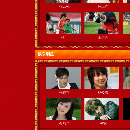
张云松
薛玉洋
张可
王洪亮
娱乐明星
张信哲
林俊杰
金巧巧
严宽