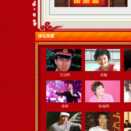
体坛明星
王治郅
高敏
张斌
孙福明