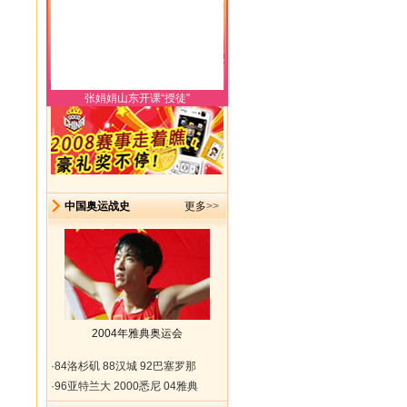
张娟娟山东开课“授徒”
中国奥运战史
更多
>>
2004年雅典奥运会
·
84洛杉矶
88汉城
92巴塞罗那
·
96亚特兰大
2000悉尼
04雅典