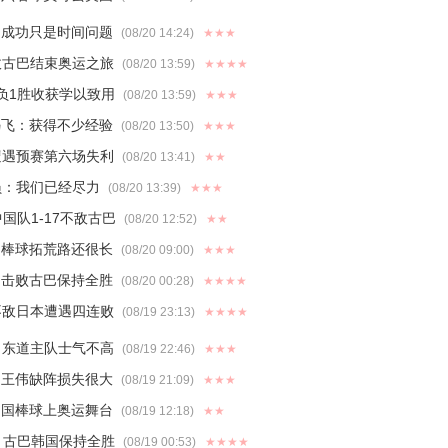
：成功只是时间问题
(08/20 14:24)
★★★
不敌古巴结束奥运之旅
(08/20 13:59)
★★★★
负1胜收获学以致用
(08/20 13:59)
★★★
冯飞：获得不少经验
(08/20 13:50)
★★★
 遭遇预赛第六场失利
(08/20 13:41)
★★
队员：我们已经尽力
(08/20 13:39)
★★★
国队1-17不敌古巴
(08/20 12:52)
★★
国棒球拓荒路还很长
(08/20 09:00)
★★★
国击败古巴保持全胜
(08/20 00:28)
★★★★
0不敌日本遭遇四连败
(08/19 23:13)
★★★★
本 东道主队士气不高
(08/19 22:46)
★★★
：王伟缺阵损失很大
(08/19 21:09)
★★★
中国棒球上奥运舞台
(08/19 12:18)
★★
 古巴韩国保持全胜
(08/19 00:53)
★★★★