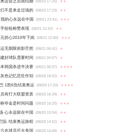
 奥运会之后就结婚
(08/23 17:25)
★★
我们不是来走过场的
(08/23 17:23)
★★
：我的心永远在中国
(08/21 23:41)
★★★
对手纷纷称赞表现
(08/21 22:42)
★★
元担心2010年下岗
(08/21 12:00)
★★★
奥运无期限前影茫然
(08/21 06:41)
★
 建好球队需要时间
(08/21 04:07)
★
日本韩国杀进半决赛
(08/21 00:37)
★★★★
最灰色记忆悲壮作别
(08/20 18:52)
★★
巴 1胜6负结束奥运
(08/20 17:33)
★★★★
队员有打大联盟资质
(08/20 16:29)
★★
尔称夺金是时间问题
(08/20 16:25)
★★★
场 心永远留在中国
(08/20 15:54)
★★
巴队 结束奥运旅程
(08/20 14:52)
★★
有六名球员可去美国
(08/20 14:49)
★★