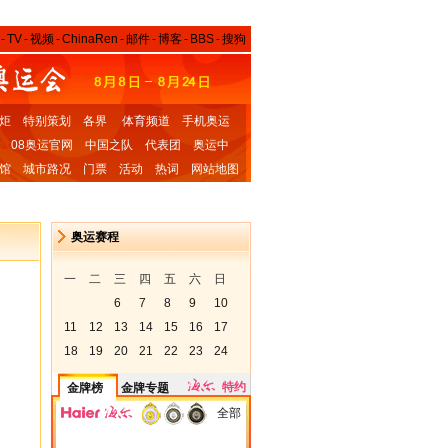
-
TV
-
视频
-
ChinaRen
-
邮件
-
博客
-
BBS
-
搜狗
炬
特别策划
各界
体育频道
手机奥运
08奥运官网
中国之队
代表团
奥运中
馆
城市路况
门票
活动
热词
网站地图
奥运赛程
一
二
三
四
五
六
日
6
7
8
9
10
11
12
13
14
15
16
17
18
19
20
21
22
23
24
特约
金牌榜
金牌专题
全部