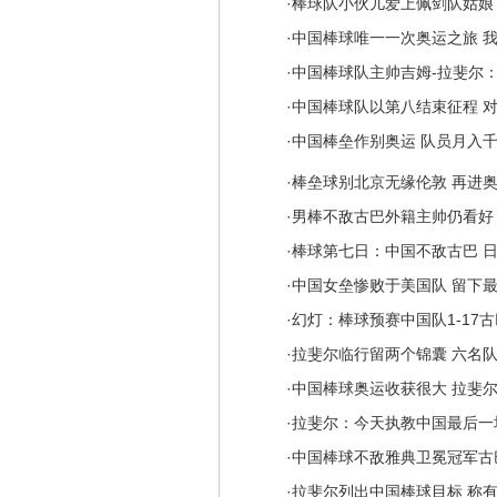
·
棒球队小伙儿爱上佩剑队姑娘
·
中国棒球唯一一次奥运之旅 
·
中国棒球队主帅吉姆-拉斐尔
·
中国棒球队以第八结束征程 
·
中国棒垒作别奥运 队员月入千
·
棒垒球别北京无缘伦敦 再进
·
男棒不敌古巴外籍主帅仍看好
·
棒球第七日：中国不敌古巴 
·
中国女垒惨败于美国队 留下
·
幻灯：棒球预赛中国队1-17古
·
拉斐尔临行留两个锦囊 六名
·
中国棒球奥运收获很大 拉斐
·
拉斐尔：今天执教中国最后一
·
中国棒球不敌雅典卫冕冠军古
·
拉斐尔列出中国棒球目标 称