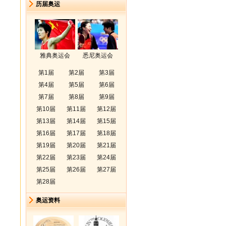
历届奥运
雅典奥运会
悉尼奥运会
第1届
第2届
第3届
第4届
第5届
第6届
第7届
第8届
第9届
第10届
第11届
第12届
第13届
第14届
第15届
第16届
第17届
第18届
第19届
第20届
第21届
第22届
第23届
第24届
第25届
第26届
第27届
第28届
奥运资料