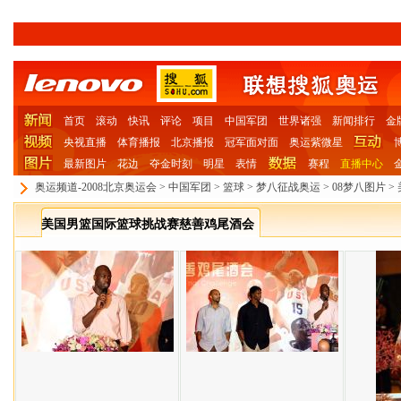
首页
滚动
快讯
评论
项目
中国军团
世界诸强
新闻排行
金
央视直播
体育播报
北京播报
冠军面对面
奥运紫微星
最新图片
花边
夺金时刻
明星
表情
赛程
直播中心
奥运频道-2008北京奥运会
>
中国军团
>
篮球
>
梦八征战奥运
>
08梦八图片
>
美国男篮国际篮球挑战赛慈善鸡尾酒会