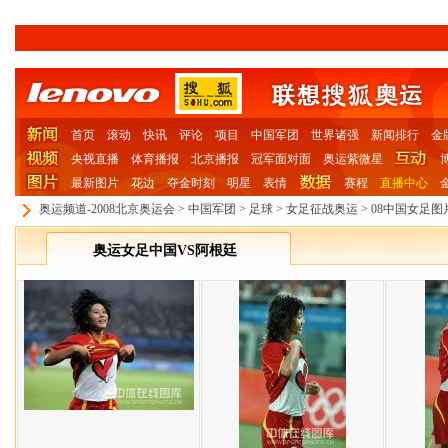
首页
滚动
快讯
评论
项目
中国军团
世界诸强
新闻排行
金
央视直播
体育播报
北京播报
冠军面对面
奥运紫微星
最新图片
花边
夺金时刻
明星
表情
赛程
直播中心
奥运频道-2008北京奥运会
>
中国军团
>
足球
>
女足征战奥运
>
08中国女足图
奥运女足中国VS阿根廷