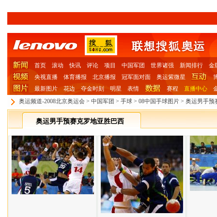
首页
滚动
快讯
评论
项目
中国军团
世界诸强
新闻排行
金
央视直播
体育播报
北京播报
冠军面对面
奥运紫微星
最新图片
花边
夺金时刻
明星
表情
赛程
直播中心
奥运频道-2008北京奥运会
>
中国军团
>
手球
>
08中国手球图片
>
奥运男手预
奥运男手预赛克罗地亚胜巴西