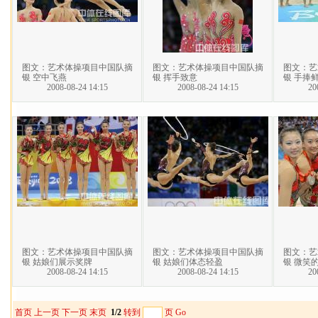
图文：艺术体操项目中国队摘
图文：艺术体操项目中国队摘
图文：艺
银 空中飞燕
银 挥手致意
银 手捧
2008-08-24 14:15
2008-08-24 14:15
20
图文：艺术体操项目中国队摘
图文：艺术体操项目中国队摘
图文：艺
银 姑娘们展示奖牌
银 姑娘们体态轻盈
银 微笑
2008-08-24 14:15
2008-08-24 14:15
20
首页
上一页
下一页
末页
1/2
转到
页
Go