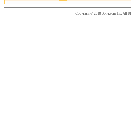
Copyright © 2018 Sohu.com Inc. Al