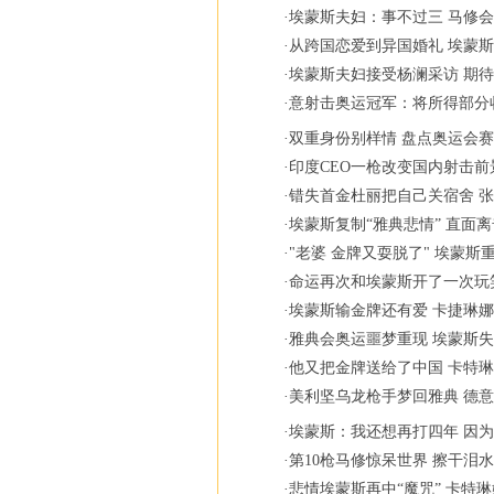
·
埃蒙斯夫妇：事不过三 马修
·
从跨国恋爱到异国婚礼 埃蒙
·
埃蒙斯夫妇接受杨澜采访 期
·
意射击奥运冠军：将所得部分
·
双重身份别样情 盘点奥运会赛
·
印度CEO一枪改变国内射击前
·
错失首金杜丽把自己关宿舍 
·
埃蒙斯复制“雅典悲情” 直面
·
"老婆 金牌又耍脱了" 埃蒙斯
·
命运再次和埃蒙斯开了一次玩
·
埃蒙斯输金牌还有爱 卡捷琳
·
雅典会奥运噩梦重现 埃蒙斯
·
他又把金牌送给了中国 卡特
·
美利坚乌龙枪手梦回雅典 德
·
埃蒙斯：我还想再打四年 因
·
第10枪马修惊呆世界 擦干泪
·
悲情埃蒙斯再中“魔咒” 卡特