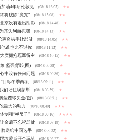
斯加油4年后伦敦见
(08/18 16:05)
★★
终将破除“魔咒”
(08/18 15:08)
★★
到北京没有走出阴影
(08/18 14:48)
★
电为其失利而扼腕
(08/18 14:13)
★★
枪离奇拱手让邱健
(08/18 14:05)
★★
安慰他谁也比不过你
(08/18 11:13)
★★
情大度拥抱冠军得主
(08/18 10:15)
★★
 坚强背影(图)
(08/18 09:38)
★
我心中没有任何问题
(08/18 09:36)
★★
”目标冬季两项
(08/18 09:11)
★★
让我们记住埃蒙斯
(08/18 08:59)
★
典奥运覆辙失金(图)
(08/18 08:51)
★★
是他最大的动力
(08/18 08:40)
★★★
体制和“半吊子”
(08/18 08:16)
★★★★
 让金后不忘祝邱健
(08/18 07:19)
★★
把金牌送给中国选手
(08/18 06:22)
★★
再跟埃蒙斯开个玩笑
(08/18 05:27)
★