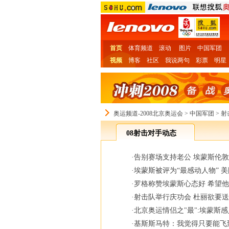
首页
体育频道
滚动
图片
中国军团
视频
博客
社区
我说两句
彩票
明星
奥运频道-2008北京奥运会
>
中国军团
>
射
08射击对手动态
·
告别赛场支持老公 埃蒙斯伦敦
·
埃蒙斯被评为“最感动人物” 
·
罗格称赞埃蒙斯心态好 希望
·
射击队举行庆功会 杜丽欲要
·
北京奥运情侣之"最":埃蒙斯感
·
基斯斯马特：我觉得只要能飞