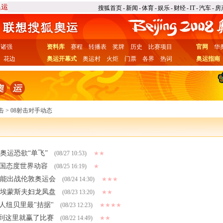
搜狐首页
-
新闻
-
体育
-
娱乐
-
财经
-
IT
-
汽车
-
房
诸强
资料库
赛程
转播表
奖牌
历史
比赛项目
官网
华
花边
奥运开幕式
奥运村
火炬
门票
各界
热词
奥运指南
击
>
08射击对手动态
奥运恐欲“单飞”
(08/27 10:53)
★★
美国态度世界动容
(08/25 16:19)
★
他能出战伦敦奥运会
(08/24 14:30)
★★★
送埃蒙斯夫妇龙凤盘
(08/23 13:20)
★★
人纽贝里最"拮据"
(08/23 12:23)
★★★★
到这里就赢了比赛
(08/22 14:49)
★★