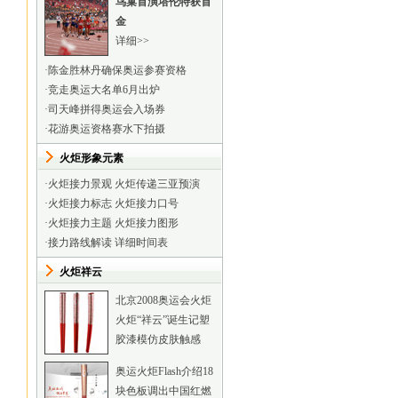
鸟巢首演塔伦特获首
金
详细>>
·
陈金胜林丹确保奥运参赛资格
·
竞走奥运大名单6月出炉
·
司天峰拼得奥运会入场券
·
花游奥运资格赛水下拍摄
火炬形象元素
·
火炬接力景观
火炬传递三亚预演
·
火炬接力标志
火炬接力口号
·
火炬接力主题
火炬接力图形
·
接力路线解读
详细时间表
火炬祥云
北京2008奥运会火炬
火炬“祥云”诞生记
塑
胶漆模仿皮肤触感
奥运火炬Flash介绍
18
块色板调出中国红
燃