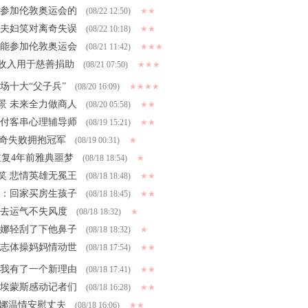
会参加伦敦奥运会的
(08/22 12:50)
★★
斯夫妇笑对离奇失误
(08/22 10:18)
★★
待能参加伦敦奥运会
(08/21 11:42)
★★★
收入用于慈善捐助
(08/21 07:50)
★★★
场十大“父子兵”
(08/20 16:09)
★★★★
景 未来全力做商人
(08/20 05:58)
★★
张付客串心理辅导师
(08/19 15:21)
★★
离奇失败拥抱冠军
(08/19 00:31)
★
重复4年前雅典噩梦
(08/18 18:54)
★
笑 悲情英雄无冕王
(08/18 18:48)
★★
娜：回家买房生孩子
(08/18 18:45)
★★
失去运气不失风度
(08/18 18:32)
★
琳娜轻刮了下他鼻子
(08/18 18:32)
★
意志体操妈妈情动世
(08/18 17:54)
★★
为我有了一个新理由
(08/18 17:41)
★★
水埃蒙斯感动记者们
(08/18 16:28)
★★
琳娜温情安慰丈夫
(08/18 16:06)
★★