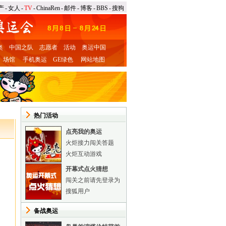
产
-
女人
-
TV
-
ChinaRen
-
邮件
-
博客
-
BBS
-
搜狗
奥
中国之队
志愿者
活动
奥运中国
场馆
手机奥运
GE绿色
网站地图
热门活动
点亮我的奥运
火炬接力闯关答题
火炬互动游戏
开幕式点火猜想
闯关之前请先登录为
搜狐用户
备战奥运