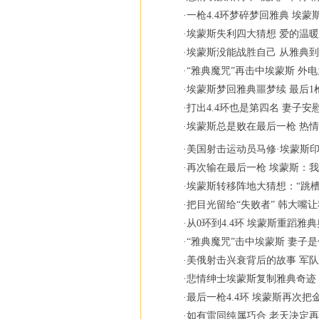
·
一枪4.4环梦碎梦回雅典 埃蒙
·
埃蒙斯失利四大猜想 爱的温暖
·
埃蒙斯没能战胜自己 从雅典
·
“雅典魔咒”再击中埃蒙斯 外
·
埃蒙斯梦回雅典噩梦续 最后1
·
打出4.4环也是第四名 妻子
·
埃蒙斯总是败在最后一枪 热
·
美国射击运动员马修·埃蒙斯印象
·
再次输在最后一枪 埃蒙斯：
·
埃蒙斯转移阵地大猜想：“跳槽
·
把目光留给“失败者” 韩大嘴
·
从0环到4.4环 埃蒙斯重蹈雅
·
“雅典魔咒”击中埃蒙斯 妻子
·
美俄射击兴衰背后的故事 军队
·
悲情绅士埃蒙斯复制雅典奇迹
·
最后一枪4.4环 埃蒙斯再次
·
如有雷同纯属巧合 老天决定