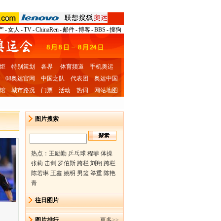
产
-
女人
-
TV
-
ChinaRen
-
邮件
-
博客
-
BBS
-
搜狗
炬
特别策划
各界
体育频道
手机奥运
08奥运官网
中国之队
代表团
奥运中国
馆
城市路况
门票
活动
热词
网站地图
图片搜索
热点：
王励勤 乒乓球
程菲 体操
张莉 击剑
罗伯斯 跨栏
刘翔 跨栏
陈若琳 王鑫
姚明 男篮
举重 陈艳
青
往日图片
图片排行
更多
>>