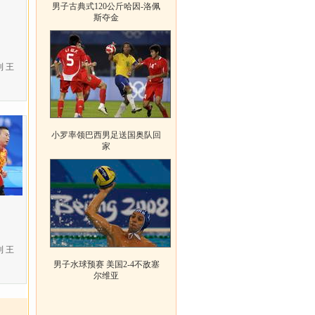
男子古典式120公斤哈因-洛佩
斯夺金
 王
小罗率领巴西男足送国奥队回
家
 王
男子水球预赛 美国2-4不敌塞
尔维亚