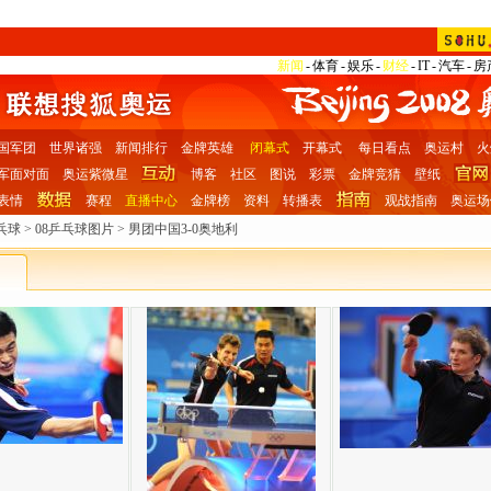
新闻
-
体育
-
娱乐
-
财经
-
IT
-
汽车
-
房
国军团
世界诸强
新闻排行
金牌英雄
闭幕式
开幕式
每日看点
奥运村
火
军面对面
奥运紫微星
博客
社区
图说
彩票
金牌竞猜
壁纸
表情
赛程
直播中心
金牌榜
资料
转播表
观战指南
奥运场
乓球
>
08乒乓球图片
>
男团中国3-0奥地利