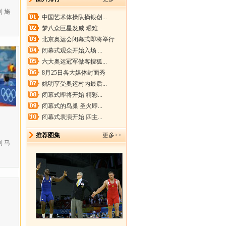
 施
中国艺术体操队摘银创...
梦八众巨星发威 艰难...
北京奥运会闭幕式即将举行
闭幕式观众开始入场 ...
六大奥运冠军做客搜狐...
8月25日各大媒体封面秀
姚明享受奥运村内最后...
闭幕式即将开始 精彩...
闭幕式的鸟巢 圣火即...
闭幕式表演开始 四主...
推荐图集
更多
>>
 马