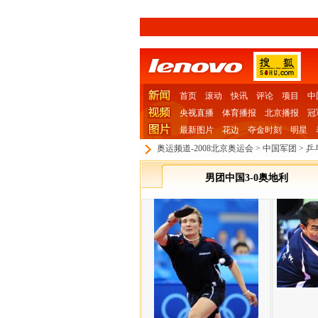
首页
滚动
快讯
评论
项目
中
央视直播
体育播报
北京播报
冠
最新图片
花边
夺金时刻
明星
奥运频道-2008北京奥运会
>
中国军团
>
乒
男团中国3-0奥地利