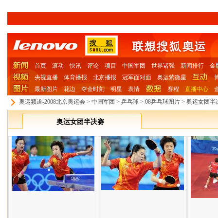
首页
滚动
快讯
评论
项目
中国军团
世界诸强
新闻排行
金
央视直播
体育播报
北京播报
冠军面对面
奥运紫微星
最新图片
花边
夺金时刻
明星
表情
赛程
直播中心
奥运频道-2008北京奥运会
>
中国军团
>
乒乓球
>
08乒乓球图片
>
奥运女团半
奥运女团半决赛