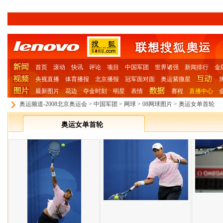
首页
滚动
快讯
评论
项目
中国军团
世界诸强
新闻排行
金
央视直播
体育播报
北京播报
冠军面对面
奥运紫微星
最新图片
花边
夺金时刻
明星
表情
赛程
直播中心
奥运频道-2008北京奥运会
>
中国军团
>
网球
>
08网球图片
>
奥运女单首轮
奥运女单首轮