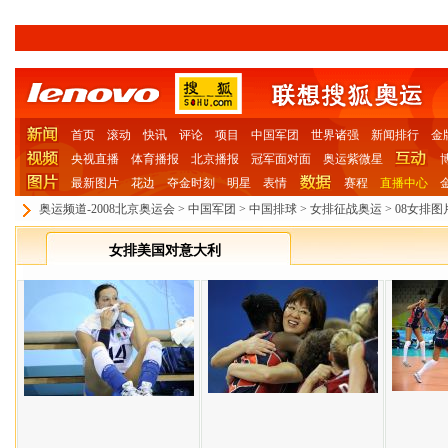
首页
滚动
快讯
评论
项目
中国军团
世界诸强
新闻排行
金
央视直播
体育播报
北京播报
冠军面对面
奥运紫微星
最新图片
花边
夺金时刻
明星
表情
赛程
直播中心
奥运频道-2008北京奥运会
>
中国军团
>
中国排球
>
女排征战奥运
>
08女排图
女排美国对意大利