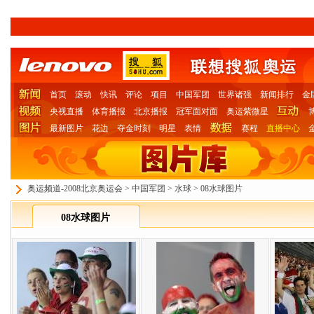
首页
滚动
快讯
评论
项目
中国军团
世界诸强
新闻排行
金
央视直播
体育播报
北京播报
冠军面对面
奥运紫微星
最新图片
花边
夺金时刻
明星
表情
赛程
直播中心
奥运频道-2008北京奥运会
>
中国军团
>
水球
>
08水球图片
08水球图片