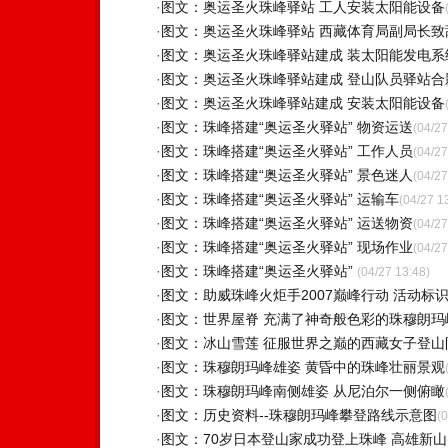
·
图文：奥运圣火珠峰驿站 工人安装太阳能设备
·
图文：奥运圣火珠峰驿站 西藏体育局副局长致
·
图文：奥运圣火珠峰驿站建成 装太阳能发电系
·
图文：奥运圣火珠峰驿站建成 登山队员驿站合
·
图文：奥运圣火珠峰驿站建成 安装太阳能设备
·
图文：珠峰搭建“奥运圣火驿站” 物资运送
(04/27
·
图文：珠峰搭建“奥运圣火驿站” 工作人员
(04/27
·
图文：珠峰搭建“奥运圣火驿站” 景色迷人
(04/27
·
图文：珠峰搭建“奥运圣火驿站” 运输车
(04/27 1
·
图文：珠峰搭建“奥运圣火驿站” 运送物资
(04/27
·
图文：珠峰搭建“奥运圣火驿站” 现场作业
(04/27
·
图文：珠峰搭建“奥运圣火驿站”
(04/27 13:48)
·
图文：助威珠峰火炬手2007巅峰行动 活动标
·
图文：世界屋脊 充满了神奇般色彩的珠穆朗玛
·
图文：冰山雪莲 征服世界之巅的西藏女子登山
·
图文：珠穆朗玛峰雄姿 黄昏中的珠峰壮丽景观
·
图文：珠穆朗玛峰南侧雄姿 从尼泊尔一侧俯瞰
·
图文：历史资料--珠穆朗玛峰攀登路线示意图
(
·
图文：70岁日本登山家成功登上珠峰 高雄新山