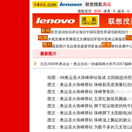
搜狐首页
-
新闻
-
体育
-
S
-
娱乐
-
V
-
首页
滚动
快讯
评论
项目
中国军团
世界诸强
新闻排行
央视直播
体育播报
北京播报
冠军面对面
奥运紫薇星
最新图片
花边
视觉盛宴
明星
备战
赛程
直播中
最新图片
北京2008年奥运会
>
奥运活动
>
助威珠峰火炬手2007巅
·
组图：08奥运圣火珠峰驿站落成 太阳能提供照
·
图文：奥运圣火珠峰驿站 珠峰新高度测量纪念
·
图文：奥运圣火珠峰驿站 珠峰警务区
(05/31 10:
·
图文：奥运圣火珠峰驿站 五星红旗迎风飘扬
(05
·
图文：奥运圣火珠峰驿站 脚下驼运物资的牦牛
·
图文：奥运圣火珠峰驿站 珠峰脚下太阳能电池
·
图文：奥运圣火珠峰驿站 珠峰顶上飘起的旗云
·
图文：奥运圣火珠峰驿站 为数不多的几支登山