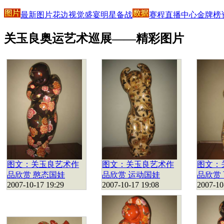
最新图片
花边
视觉盛宴
明星
备战
赛程
直播中心
金牌榜
关玉良奥运艺术巡展——精彩图片
图文：关玉良艺术作
图文：关玉良艺术作
图文：
品欣赏 憨态国娃
品欣赏 运动国娃
品欣赏
2007-10-17 19:29
2007-10-17 19:08
2007-10