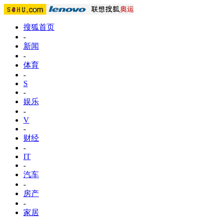
搜狐首页
-
新闻
-
体育
-
S
-
娱乐
-
V
-
财经
-
IT
-
汽车
-
房产
-
家居