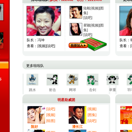
陆毅
[视频]
[图
集]
[说吧]
瞿颖
[视频]
[图
明
集]
[说吧]
队长：
冯坤
队长：
查看：
[视频]
[说吧]
查看：
郅
更多啦啦队
多
跳水
射击
网球
击剑
举重
羽
明星助威团
[说吧]
[
视频
]
[
视频
]
[图集]
[组图]
[说吧]
陈好
潘长江