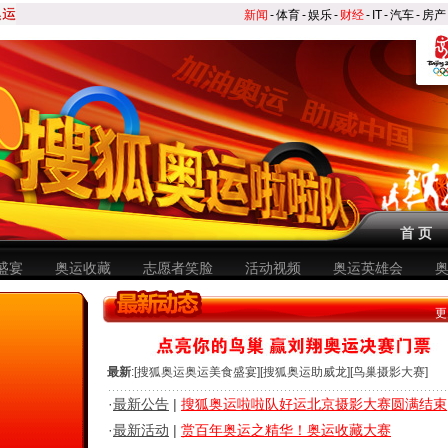
新闻
-
体育
-
娱乐
-
财经
-
IT
-
汽车
-
房产
首 页
盛宴
奥运收藏
志愿者笑脸
活动视频
奥运英雄会
更
最新
:[
搜狐奥运奥运美食盛宴
][
搜狐奥运助威龙
][
鸟巢摄影大赛
]
·
最新公告
|
搜狐奥运啦啦队好运北京摄影大赛圆满结束
·
最新活动
|
赏百年奥运之精华！奥运收藏大赛