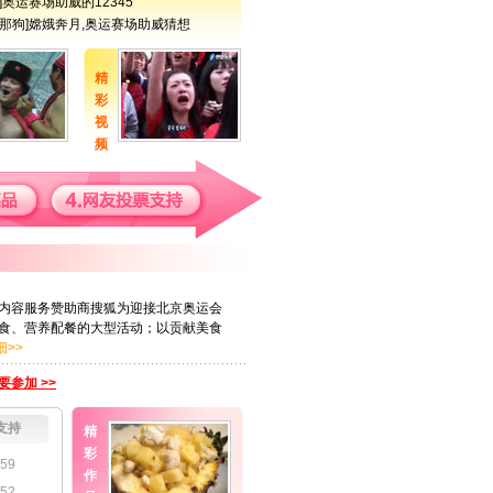
]奥运赛场助威的12345
水那狗]嫦娥奔月,奥运赛场助威猜想
精
彩
视
频
会内容服务赞助商搜狐为迎接北京奥运会
食、营养配餐的大型活动；以贡献美食
细>>
要参加 >>
支持
精
彩
59
作
52