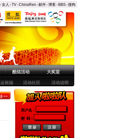
-
女人
-
TV
-
ChinaRen
-
邮件
-
博客
-
BBS
-
搜狗
酷炫活动
大奖堂
奥运祝福
活动社区
活动说明
多>>
用户名：
密 码：