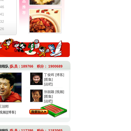
品
46
推
荐
41
32
26
啦啦队
|队员：189766 积分： 1900689
丁俊晖
[博客]
[图集]
[说吧]
张靓颖
[视频]
[图集]
[说吧]
王治郅
[视频]
[博客]
啦啦队
|队员：117286 积分： 1182065