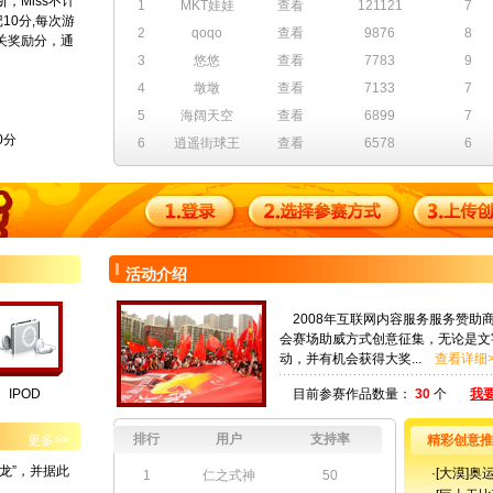
Miss不计
1
MKT娃娃
查看
121121
7
记10分,每次游
2
qoqo
查看
9876
8
关奖励分，通
3
悠悠
查看
7783
9
4
墩墩
查看
7133
7
5
海阔天空
查看
6899
7
0分
6
逍遥街球王
查看
6578
6
活动介绍
2008年互联网内容服务服务赞助商
会赛场助威方式创意征集，无论是文
动，并有机会获得大奖...
查看详细>
IPOD
目前参赛作品数量：
30
个
我要
排行
用户
支持率
更多>>
精彩创意推
龙”，并据此
·
[大漠]
1
仁之式神
50