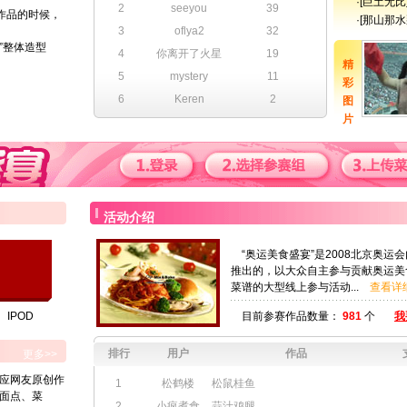
·
[巨土无比
2
seeyou
39
作品的时候，
·
[那山那
。
3
oflya2
32
”整体造型
4
你离开了火星
19
精
5
mystery
11
彩
6
Keren
2
图
片
活动介绍
“奥运美食盛宴”是2008北京奥运
推出的，以大众自主参与贡献奥运美
菜谱的大型线上参与活动...
查看详
IPOD
目前参赛作品数量：
981
个
我
排行
用户
作品
更多>>
对应网友原创作
1
松鹤楼
松鼠桂鱼
、面点、菜
2
小疯煮食
蒜汁鸡腿