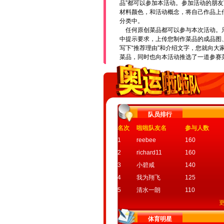
品”都可以参加本活动。参加活动的朋
材料颜色，和活动概念，将自己作品上
分类中。
任何原创菜品都可以参与本次活动。
中提示要求，上传您制作菜品的成品图
写下“推荐理由”和介绍文字，您就向大
菜品，同时也向本活动推选了一道参赛
队员排行
名次
啦啦队友名
参与人数
1
reebee
160
2
richard11
160
3
小碧咸
140
4
我为翔飞
125
5
清水一朗
110
体育明星