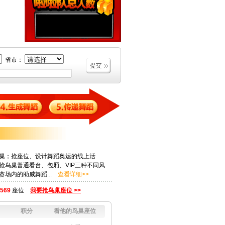
省市：
巢；抢座位、设计舞蹈奥运的线上活
抢鸟巢普通看台、包厢、VIP三种不同风
赛场内的助威舞蹈...
查看详细>>
569
座位
我要抢鸟巢座位 >>
积分
看他的鸟巢座位