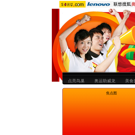
点亮鸟巢
奥运助威龙
美食
焦点图