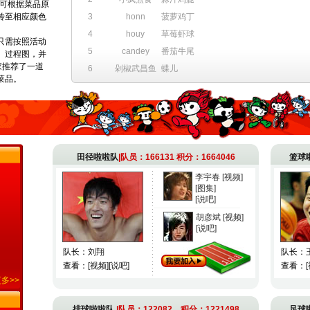
友可根据菜品原
传至相应颜色
3
honn
菠萝鸡丁
4
houy
草莓虾球
只需按照活动
5
candey
番茄牛尾
、过程图，并
家推荐了一道
6
剁椒武昌鱼
蝶儿
菜品。
田径啦啦队
|队员：166131 积分：1664046
篮球
李宇春
[视频]
[图集]
[说吧]
胡彦斌
[视频]
[说吧]
队长：
刘翔
队长：
查看：
[视频]
[说吧]
查看：
更多
>>
排球啦啦队
|队员：122082 积分：1221498
足球