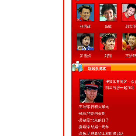
张国政
高敏
邹市
罗雪娟
刘翔
王治
啦啦队博客
搜狐体育博客，众
明星与您一起加油
·
王治郅:行程大曝光
·
韩端:特别的假期
·
吴敏霞:北京的日子
·
夏煊泽:结婚一周年
·
高敏:足球希望工程即将启动