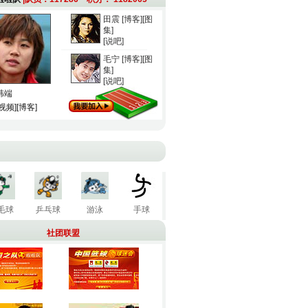
田震
[博客]
[图
集]
[说吧]
毛宁
[博客]
[图
集]
[说吧]
韩端
[视频]
[博客]
毛球
乒乓球
游泳
手球
社团联盟