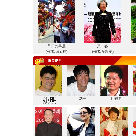
节日的早晨
又一春
(作者/冯宝林)
(作者/吴超英)
微笑瞬间
刘翔
丁俊晖
姚明