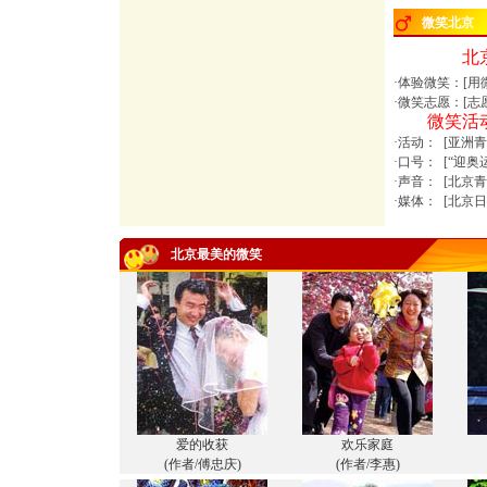
微笑北京
北
·体验微笑：[
用
·微笑志愿：[
志
微笑活
·活动： [
亚洲青
·口号： [
“迎奥
·声音： [
北京青
·媒体： [
北京日
北京最美的微笑
爱的收获
欢乐家庭
(作者/傅忠庆)
(作者/李惠)