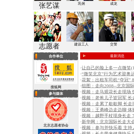
巩俐
成龙
张艺谋
建设工人
交警
志愿者
最新消息
合作单位
·
让自己的脸上多一点微笑
(
·
“微笑北京”行为艺术迎奥
·
花絮：出租车司机“夺冠” 8
·
组图：走向2008--北京
搜狐网
·
视频：走马观花长走现场 
参与媒体
·
视频：老爸儿子皆冠军 长
·
视频：走累了歇歇脚 长走现
·
视频：王勇峰边走边聊 体
·
视频：越野手杖现身长走 
·
新华网：北京国际长走大
北京志愿者协会
·
视频：参与并快乐着 主持
·
视频：长走带来健康快乐 