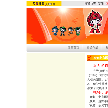
搜狐首页
-
新闻
-
体育首页
参选作品
2006北京
近万名首
今天(10月21
（2006）”在
大机关团体、企
构、留学生等社
参加了此项活动..
视频：
[
音频：北京国
[
视频：越野手
[
视频：走累了歇