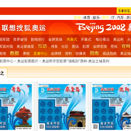
新闻
-
体育
-
娱乐
-
财经
-
IT
-
汽车
-
房
国军团
世界诸强
新闻排行
金牌英雄
闭幕式
开幕式
每日看点
奥运村
火
军面对面
奥运紫微星
博客
社区
图说
彩票
金牌竞猜
壁纸
表情
赛程
直播中心
金牌榜
资料
转播表
观战指南
奥运场
狐彩票中心
>
奥运彩票图片
>
奥运即开型彩票“顶呱刮”票样-奥运之城系列
运之