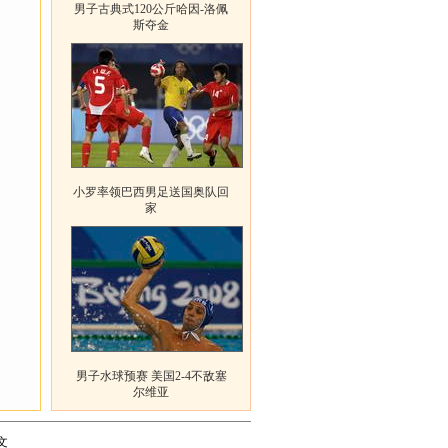
男子古典式120公斤哈因-洛佩
斯夺金
小罗率领巴西男足送国奥队回
家
男子水球预赛 美国2-4不敌塞
尔维亚
文