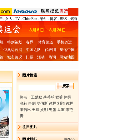
产
-
女人
-
TV
-
ChinaRen
-
邮件
-
博客
-
BBS
-
搜狗
炬
特别策划
各界
体育频道
手机奥运
08奥运官网
中国之队
代表团
奥运中国
馆
城市路况
门票
活动
热词
网站地图
图片搜索
热点：
王励勤 乒乓球
程菲 体操
张莉 击剑
罗伯斯 跨栏
刘翔 跨栏
陈若琳 王鑫
姚明 男篮
举重 陈艳
青
往日图片
图片排行
更多
>>