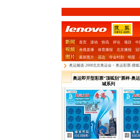
首页
滚动
快讯
评论
项目
中
央视直播
体育播报
北京播报
冠
最新图片
花边
夺金时刻
明星
奥运频道-2008北京奥运会
>
奥运彩票-搜
奥运即开型彩票“顶呱刮”票样-奥
城系列