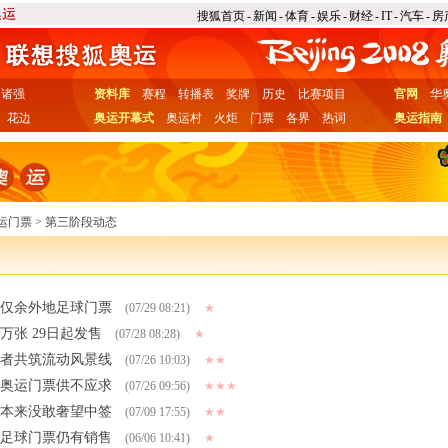
搜狐首页
-
新闻
-
体育
-
娱乐
-
财经
-
IT
-
汽车
-
房
诸强
资料库
赛程
转播表
奖牌
历史
比赛项目
官网
华
花边
奥运开幕式
奥运村
火炬
门票
各界
热词
奥运指南
运门票
>
第三阶段动态
空 仅余外地足球门票
(07/29 08:21)
★
万张 29日起发售
(07/28 08:28)
★
愿者共筑流动风景线
(07/26 10:03)
★★
 奥运门票供不应求
(07/26 09:56)
★★★
 本来没敢奢望中签
(07/09 17:55)
★★
外足球门票仍有销售
(06/06 10:41)
★