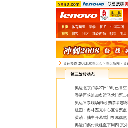
首页
体育频道
滚动
图片
中国军团
视频
博客
社区
我说两句
彩票
明星
奥运频道-2008北京奥运会
>
奥运新闻
>
奥
第三阶段动态
·
奥运北京门票27日19时已售
·
香港再获追加奥运马术门票1.4
·
奥运售票现场侧记:购票者志
·
组图：奥林匹克中心区售票点
·
黄兢：抽中开幕式门票属偶然
·
奥运门票付款延至下周四 京