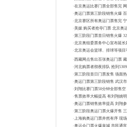
·
在京奥运比赛门票全部售完 
·
奥运门票第三阶段销售火爆 
·
北京赛区所有奥运门票售完 
·
美媒:购买者抢夺门票 北京奥
·
第三阶段门票首日销售火爆 3
·
北京奥组委票务中心宣布延长
·
北京奥运会篮球、排球等项目
·
西藏网点售出百张奥运门票 
·
河北购票者彻夜排队 抢到530
·
第三阶段首日门票发售 场面
·
奥运门票第三阶段销售 武汉市
·
刘翔比赛门票50分钟全部售空
·
售票效率大幅提高 有刘翔姚
·
奥运门票销售效率提高 刘翔
·
第三阶段奥运门票火爆开售 
·
上海购奥运门票井然有序 现
·
奥运会门票火爆泉城 市民通