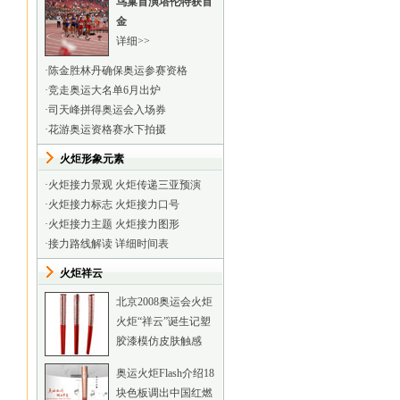
鸟巢首演塔伦特获首
金
详细>>
·
陈金胜林丹确保奥运参赛资格
·
竞走奥运大名单6月出炉
·
司天峰拼得奥运会入场券
·
花游奥运资格赛水下拍摄
火炬形象元素
·
火炬接力景观
火炬传递三亚预演
·
火炬接力标志
火炬接力口号
·
火炬接力主题
火炬接力图形
·
接力路线解读
详细时间表
火炬祥云
北京2008奥运会火炬
火炬“祥云”诞生记
塑
胶漆模仿皮肤触感
奥运火炬Flash介绍
18
块色板调出中国红
燃