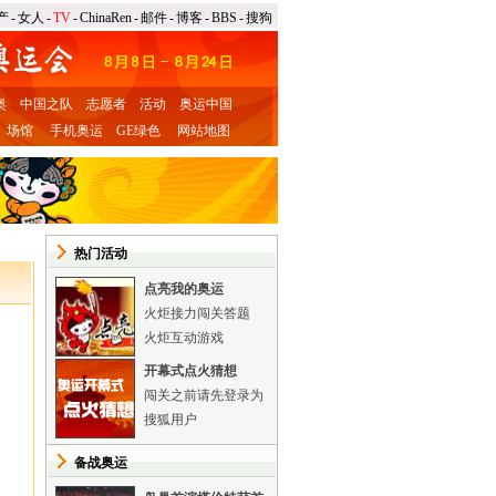
产
-
女人
-
TV
-
ChinaRen
-
邮件
-
博客
-
BBS
-
搜狗
奥
中国之队
志愿者
活动
奥运中国
场馆
手机奥运
GE绿色
网站地图
热门活动
点亮我的奥运
火炬接力闯关答题
火炬互动游戏
开幕式点火猜想
闯关之前请先登录为
搜狐用户
备战奥运