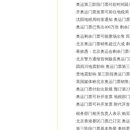
·
奥运第三阶段门票付款时间延
·
开奥运门票发票可前往地税局
·
沈阳地税局转发通知 奥运门
·
奥运门票已售出400万张 剩
·
奥运剩余门票可能赛场出售 
·
北京奥运门票销售超过六成 
·
蒋效愚：北京奥运会剩余门票
·
北京警方通报首例贩卖奥运门
·
因四川地震影响 奥运门票第
·
受地震影响 第三阶段奥运门
·
英国媒体称北京奥运门票销售
·
奥运门票付款出新规 预订第2
·
奥运门票可补开发票 地税部
·
奥运门票可补开发票 附代开发
·
税务部门相关负责人表示 购
·
北京香港赛区门票已订完 奥
·
第三阶段门票基本售罄 奥组