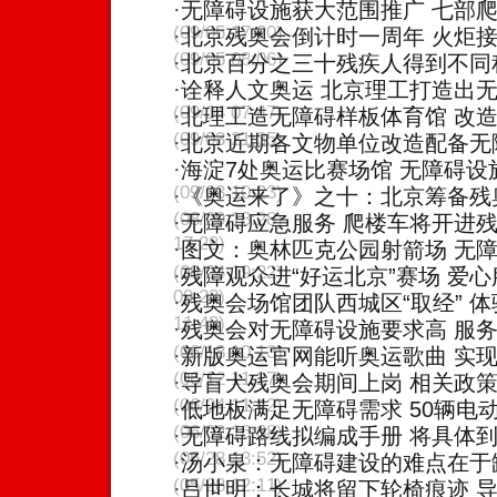
·
无障碍设施获大范围推广 七部
(09/05 17:20)
·
北京残奥会倒计时一周年 火炬
(09/05 08:06)
·
北京百分之三十残疾人得到不同
·
诠释人文奥运 北京理工打造出
(09/04 07:47)
·
北理工造无障碍样板体育馆 改
(09/03 21:35)
·
北京近期各文物单位改造配备无
·
海淀7处奥运比赛场馆 无障碍设
(09/03 10:23)
·
《奥运来了》之十：北京筹备残
(08/29 18:28)
·
无障碍应急服务 爬楼车将开进
17:28)
·
图文：奥林匹克公园射箭场 无
(08/24 19:22)
·
残障观众进“好运北京”赛场 爱
09:23)
·
残奥会场馆团队西城区“取经” 
11:43)
·
残奥会对无障碍设施要求高 服
(06/18 10:13)
·
新版奥运官网能听奥运歌曲 实
(06/12 11:27)
·
导盲犬残奥会期间上岗 相关政
(06/04 11:42)
·
低地板满足无障碍需求 50辆电
(06/02 16:38)
·
无障碍路线拟编成手册 将具体
(05/28 13:52)
·
汤小泉：无障碍建设的难点在于
(05/28 12:11)
·
吕世明：长城将留下轮椅痕迹 