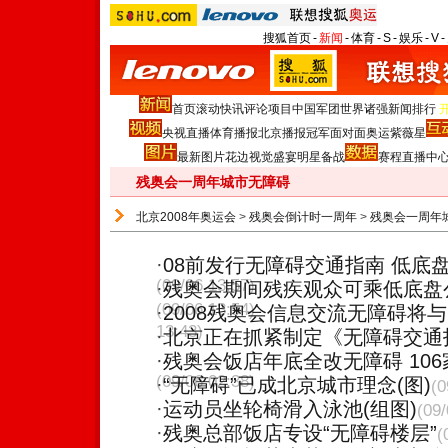
搜狐首页
-
新闻
-
体育
-
S
-
娱乐
-
V
-
首页
滚动
快讯
评论
项目
中国军团
世界诸强
新闻排行
央视直播
体育播报
北京播报
冠军面对面
奥运紫薇星
最新图片
花边
视觉盛宴
明星
备战
赛程
直播中
残奥会一周年城市无障碍
北京2008年奥运会
>
残奥会倒计时一周年
>
残奥会一周年
·
08前发行无障碍交通指南 低底
(09/06 13:57)
·
残奥会期间残疾观众可乘低底盘
(09/06 13:54)
·
2008残奥会信息交流无障碍将
13:43)
·
北京正在抓紧制定《无障碍交通
·
残奥会饭店年底全改无障碍 10
(09/06 02:38)
·
“无障碍”已成北京城市理念(图)
(0
·
运动员坐轮椅滑入泳池(组图)
(09/
·
残奥总部饭店专设“无障碍楼层”
(