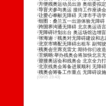
(05/28 11:44)
·
方便残奥运动员出游 奥组委拟
(05/28 11:22)
·
导盲犬参与奥运 接待工作座谈
(05/22 21:30)
·
让爱心奉献无障碍 天津市手语学
11:15)
·
组图：桑兰五一出游体验无障碍
(05/09 11:35)
·
跨国界沟通无障碍 北京奥运语言
(04/11 10:04)
·
无障碍计划出台 奥运场馆边增
(04/09 11:09)
·
张海迪：残奥对无障碍建设和志
(03/10 23:52)
·
北京市将配无障碍出租车 副驾
(01/13 18:05)
·
残奥会主席克雷文:期待你们改
(09/07 01:14)
·
王炳旸:举办残奥会将加快北京
(09/06 20:15)
·
迎接奥运会和残奥会 北京全力
11:15)
·
北京残奥会筹备进展顺利 无障
(09/05 23:49)
·
残奥会筹备工作重点 无障碍设
(09/05 23:43)