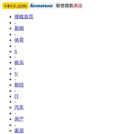
搜狐首页
-
新闻
-
体育
-
S
-
娱乐
-
V
-
财经
-
IT
-
汽车
-
房产
-
家居