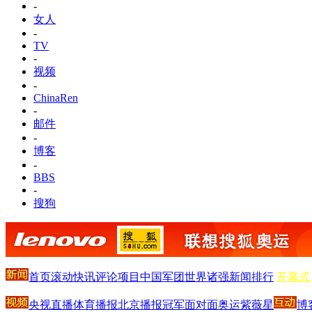
-
女人
-
TV
-
视频
-
ChinaRen
-
邮件
-
博客
-
BBS
-
搜狗
首页
滚动
快讯
评论
项目
中国军团
世界诸强
新闻排行
开幕式
央视直播
体育播报
北京播报
冠军面对面
奥运紫薇星
博