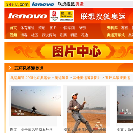
首页
体育频道
滚动
图片
中国军团
诸强
资料库
赛程
视频
博客
社区
我说两句
彩票
明星
花边
奥运开幕式
奥
五环风筝迎奥运
奥运频道-2008北京奥运会
>
奥运筹备
>
其他奥运筹备图片
>
五环风筝迎奥运
图文：高手放风筝成五环形
图文：高手放风筝成五环形
图文：高