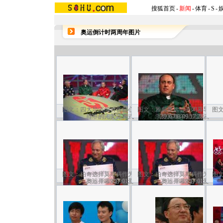
搜狐首页
-
新闻
-
体育
-
S
-
奥运倒计时两周年图片
图文：四大导演倾诉各自心
图文：雅典奥运会开闭幕导
图
2006-08-09 16:53
目中的完美开幕式
演佐克维尔侃侃而谈
2006-08-09 17:28
图文：柏奇选择莫斯科作为
图文：柏奇选择莫斯科作为
图
2006-08-09 17:01
奥运开幕式的最爱
2006-08-09 17:01
奥运开幕式的最爱