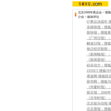
北京2008年奥运会
>
搜狐
介会
>
媒体评论
·
07奥运决战年
·
东南快报：搜狐
·
新快报：搜狐奥
·
《广州日报》：
·
解放日报：搜狐
·
每日经济新闻：
·
《新闻晚报》：
·
《新闻晨报》：
·
硅谷动力：搜狐
·
ZDNET:搜狐
·
赛迪网:搜狐联
·
新华网：搜狐与
·
《华夏时报》：
·
新京报：200
·
《京华时报》：
·
北京娱乐信报:
·
北京晨报：搜狐