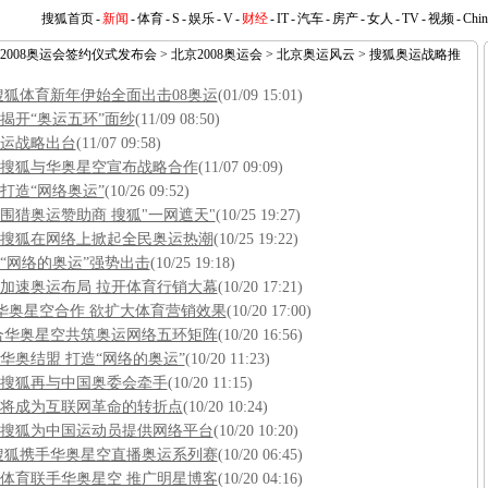
搜狐首页
-
新闻
-
体育
-
S
-
娱乐
-
V
-
财经
-
IT
-
汽车
-
房产
-
女人
-
TV
-
视频
-
Chi
2008奥运会签约仪式发布会
>
北京2008奥运会
>
北京奥运风云
>
搜狐奥运战略推
 搜狐体育新年伊始全面出击08奥运
(01/09 15:01)
揭开“奥运五环”面纱
(11/09 08:50)
运战略出台
(11/07 09:58)
搜狐与华奥星空宣布战略合作
(11/07 09:09)
打造“网络奥运”
(10/26 09:52)
围猎奥运赞助商 搜狐"一网遮天"
(10/25 19:27)
搜狐在网络上掀起全民奥运热潮
(10/25 19:22)
“网络的奥运”强势出击
(10/25 19:18)
加速奥运布局 拉开体育行销大幕
(10/20 17:21)
与华奥星空合作 欲扩大体育营销效果
(10/20 17:00)
合华奥星空共筑奥运网络五环矩阵
(10/20 16:56)
华奥结盟 打造“网络的奥运”
(10/20 11:23)
搜狐再与中国奥委会牵手
(10/20 11:15)
8年将成为互联网革命的转折点
(10/20 10:24)
搜狐为中国运动员提供网络平台
(10/20 10:20)
搜狐携手华奥星空直播奥运系列赛
(10/20 06:45)
体育联手华奥星空 推广明星博客
(10/20 04:16)