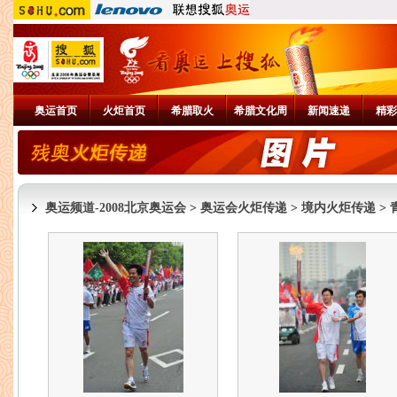
奥运首页
火炬首页
希腊取火
希腊文化周
新闻速递
精彩
奥运频道-2008北京奥运会
>
奥运会火炬传递
>
境内火炬传递
>