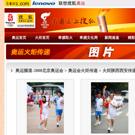
奥运首页
火炬首页
希腊取火
希腊文化周
新闻速递
精彩
奥运频道-2008北京奥运会
>
奥运会火炬传递
>
火炬陕西西安传