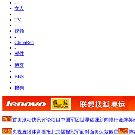
-
女人
-
TV
-
视频
-
ChinaRen
-
邮件
-
博客
-
BBS
-
搜狗
首页
滚动
快讯
评论
项目
中国军团
世界诸强
新闻排行
金牌英
央视直播
体育播报
北京播报
冠军面对面
奥运紫微星
博