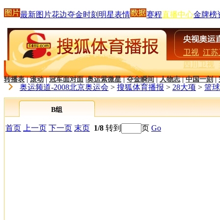
最新图片
花边
夺金时刻
明星
表情
赛程
直播中心
金牌榜
卫视
江苏
四川卫视
转播表
|
滚动
|
冠军面对面
|
奥运紫微星
|
夺金瞬间
|
人物志
|
中国一刻
|
奥运频道-2008北京奥运会
>
搜狐体育播报
>
28大项
>
篮球
B组
首页
上一页
下一页
末页
1/8
转到
页
Go