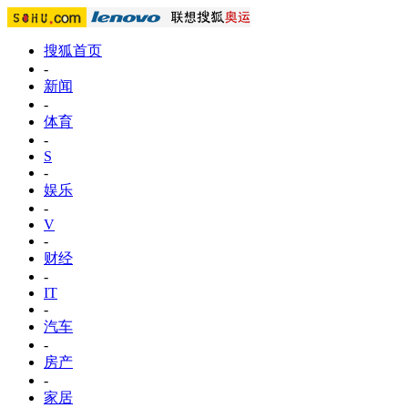
搜狐首页
-
新闻
-
体育
-
S
-
娱乐
-
V
-
财经
-
IT
-
汽车
-
房产
-
家居