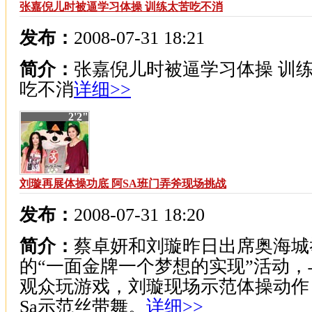
张嘉倪儿时被逼学习体操 训练太苦吃不消
发布：
2008-07-31 18:21
简介：
张嘉倪儿时被逼学习体操 训
吃不消
详细>>
2'2"
刘璇再展体操功底 阿SA班门弄斧现场挑战
发布：
2008-07-31 18:20
简介：
蔡卓妍和刘璇昨日出席奥海城
的“一面金牌一个梦想的实现”活动，
观众玩游戏，刘璇现场示范体操动作
Sa示范丝带舞。
详细>>