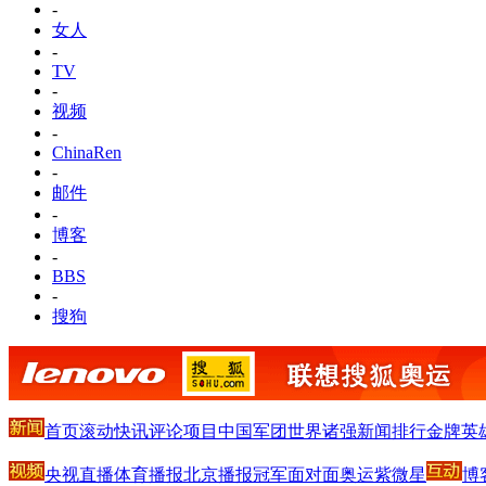
-
女人
-
TV
-
视频
-
ChinaRen
-
邮件
-
博客
-
BBS
-
搜狗
首页
滚动
快讯
评论
项目
中国军团
世界诸强
新闻排行
金牌英
央视直播
体育播报
北京播报
冠军面对面
奥运紫微星
博