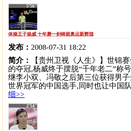
5'56"
体操王子杨威 十年磨一剑铸就奥运新辉煌
发布：
2008-07-31 18:22
简介：
【贵州卫视《人生》】世锦赛
的夺冠,杨威终于摆脱“千年老二”称号
继李小双、冯敬之后第三位获得男子
世界冠军的中国选手,同时也让中国队.
细>>
2'54"