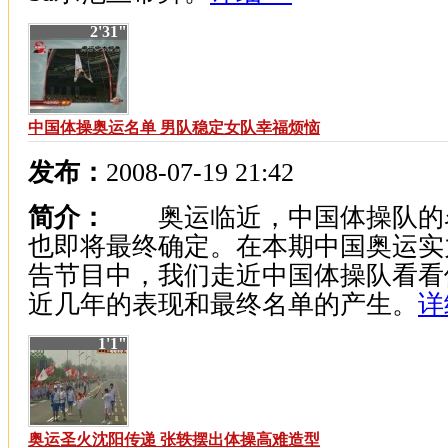
2'31"
中国体操奥运名单 男队稳定女队幸福烦恼
发布：
2008-07-19 21:42
简介：
奥运临近，中国体操队的
也即将最终确定。在本期中国奥运实
告节目中，我们走近中国体操队看看
近几年的表现和最终名单的产生。
详
1'1"
奥运圣火沈阳传递 张轶摆出体操高难造型