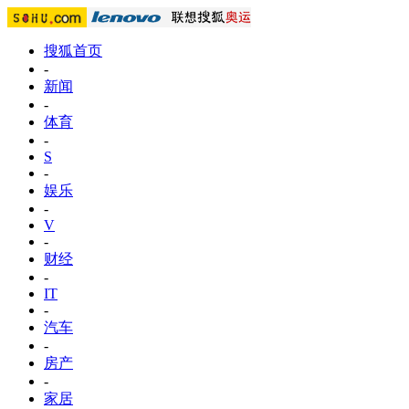
搜狐首页
-
新闻
-
体育
-
S
-
娱乐
-
V
-
财经
-
IT
-
汽车
-
房产
-
家居