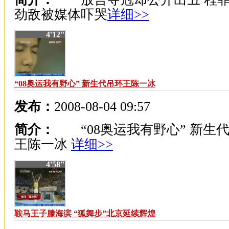
劲敌被媒体吓哭
详细>>
4'12"
“08奥运我有野心” 新生代吊环王陈一冰
发布：
2008-08-04 09:57
简介：
“08奥运我有野心” 新生
王陈一冰
详细>>
4'58"
鞍马王子滕海滨 “狐舞步”北京延续辉煌