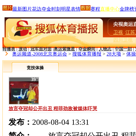
最新图片
花边
夺金时刻
明星
表情
赛程
直播中心
金牌榜
卫视
江苏
四川卫视
转播表
|
滚动
|
冠军面对面
|
奥运紫微星
|
夺金瞬间
|
人物志
|
中国一刻
|
奥运频道-2008北京奥运会
>
搜狐体育播报
>
28大项
>
体操
竞技体操
39"
放言夺冠却公开出丑 程菲劲敌被媒体吓哭
发布：
2008-08-04 13:31
简介：
放言夺冠却公开出丑 程菲