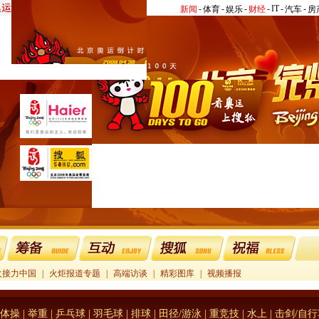
-
-
-
-
IT
-
-
新闻
体育
娱乐
财经
汽车
房
火接力中国
|
火炬报道专题
|
高端访谈
|
精彩图库
|
视频播报
体操
|
举重
|
乒乓球
|
羽毛球
|
排球
|
田径/游泳
|
重竞技
|
水上
|
击剑/自行