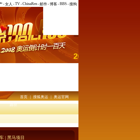
-
-
TV
-
ChinaRen
-
-
-
BBS
-
产
女人
邮件
博客
搜狗
首页
|
搜狐奥运
|
奥运官网
路径
车
|
黑马项目