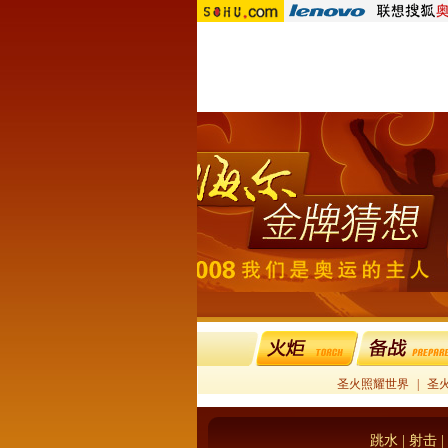
圣火照耀世界
|
圣
跳水
|
射击
|