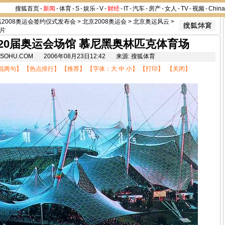
搜狐首页
-
新闻
-
体育
-
S
-
娱乐
-
V
-
财经
-
IT
-
汽车
-
房产
-
女人
-
TV
-
视频
-
Chin
狐2008奥运会签约仪式发布会
>
北京2008奥运会
>
北京奥运风云
>
片
20届奥运会场馆 慕尼黑奥林匹克体育场
8.SOHU.COM 2006年08月23日12:42 来源: 搜狐体育
说两句
】 【
热点排行
】 【
推荐
】 【字体：
大
中
小
】 【
打印
】 【
关闭
】