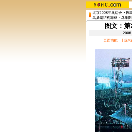
北京2008年奥运会
>
搜
鸟巢钢结构卸载
>
鸟巢图
图文：第
200
页面功能 【
我来