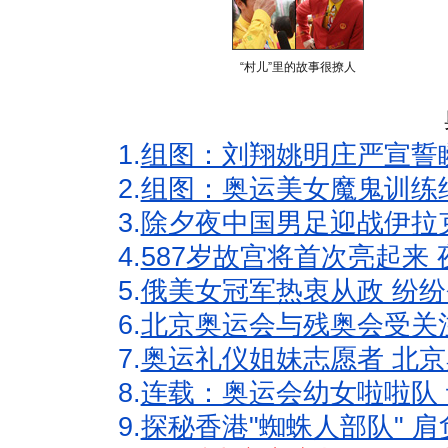
“村儿”里的故事很撩人
1.
组图：刘翔姚明庄严宣誓
2.
组图：奥运美女魔鬼训练
3.
除夕夜中国男足迎战伊拉
4.
587岁故宫将首次亮起来
5.
俄美女冠军热衷从政 纷纷
6.
北京奥运会与残奥会受关
7.
奥运礼仪姐妹志愿者 北京
8.
连载：奥运会幼女啦啦队 
9.
探秘香港"蜘蛛人部队" 肩