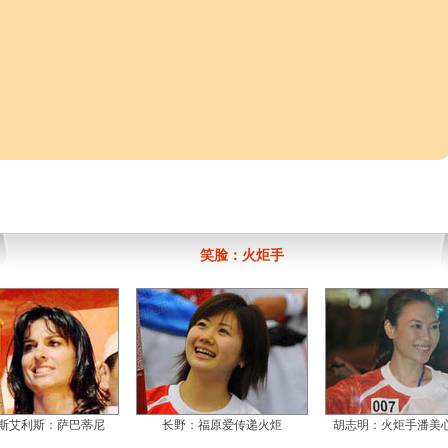
笑脸：火炬手
斯艾利斯：萨巴蒂尼
长野：福原爱传递火炬
胡志明：火炬手潘美