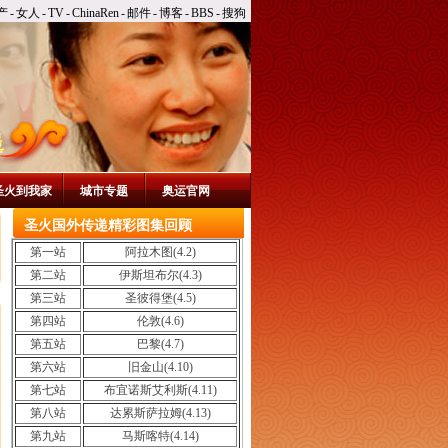
产
-
女人
-
TV
-
ChinaRen
-
邮件
-
博客
-
BBS
-
搜狗
圣火到我家
城市专题
奥运官网
圣火国外传递精彩图集回顾
第一站
阿拉木图(4.2)
第二站
伊斯坦布尔(4.3)
第三站
圣彼得堡(4.5)
第四站
伦敦(4.6)
第五站
巴黎(4.7)
第六站
旧金山(4.10)
第七站
布宜诺斯艾利斯(4.11)
第八站
达累斯萨拉姆(4.13)
第九站
马斯喀特(4.14)