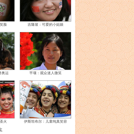
笑脸
吉隆坡：可爱的小姑娘
持奥运
平壤：观众迷人微笑
圣火
伊斯坦布尔：儿童纯真笑容
文