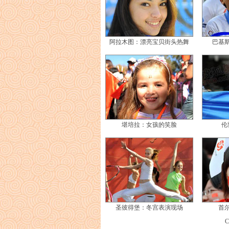
阿拉木图：漂亮宝贝街头热舞
巴基
堪培拉：女孩的笑脸
伦
圣彼得堡：冬宫表演现场
首
C