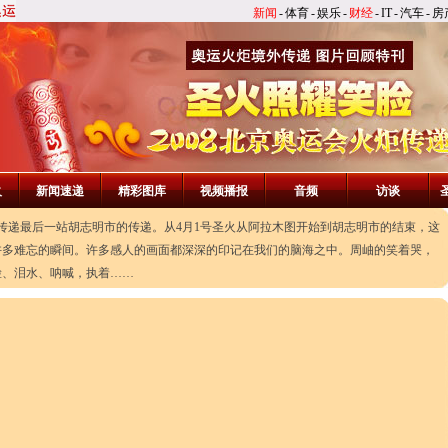
新闻
-
体育
-
娱乐
-
财经
-
IT
-
汽车
-
房
火
新闻速递
精彩图库
视频播报
音频
访谈
国外传递最后一站胡志明市的传递。从4月1号圣火从阿拉木图开始到胡志明市的结束，这
许多难忘的瞬间。许多感人的画面都深深的印记在我们的脑海之中。周岫的笑着哭，
脸、泪水、呐喊，执着……