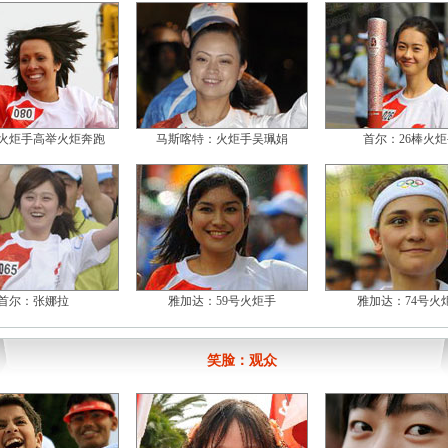
火炬手高举火炬奔跑
马斯喀特：火炬手吴珮娟
首尔：26棒火炬
首尔：张娜拉
雅加达：59号火炬手
雅加达：74号火
笑脸：观众