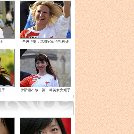
手
圣彼得堡：花滑冠军卡扎科娃
炬手
伊斯坦布尔：第一棒美女火炬手