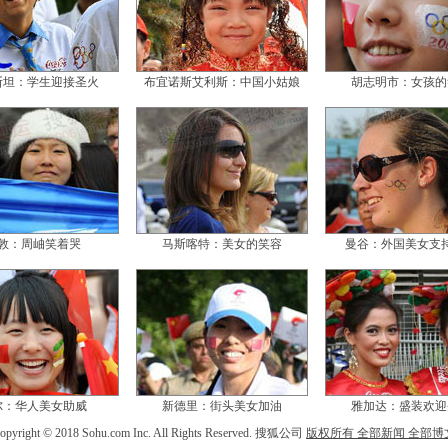
斯坦：学生迎接圣火
布宜诺斯艾利斯：中国小姑娘
胡志明市：女孩的
敦：周岫笑着哭
马斯喀特：美女的笑容
曼谷：外国美女支
尔：华人美女助威
新德里：街头美女加油
雅加达：盛装欢迎
opyright © 2018 Sohu.com Inc. All Rights Reserved. 搜狐公司
版权所有
全部新闻
全部博