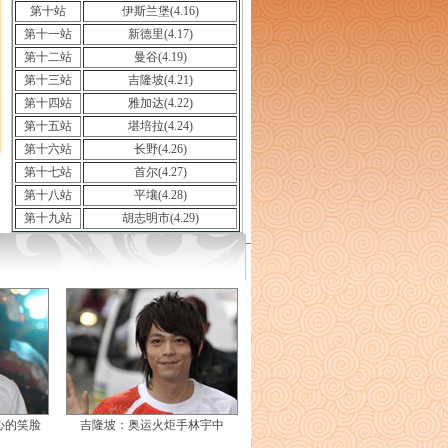
第十站
伊斯兰堡(4.16)
第十一站
新德里(4.17)
第十二站
曼谷(4.19)
第十三站
吉隆坡(4.21)
第十四站
雅加达(4.22)
第十五站
堪培拉(4.24)
第十六站
长野(4.26)
第十七站
首尔(4.27)
第十八站
平壤(4.28)
第十九站
胡志明市(4.29)
心的笑脸
吉隆坡：奥运火炬手林宇中