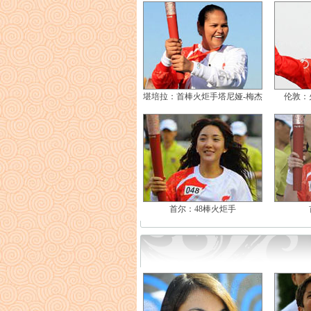
堪培拉：首棒火炬手塔尼娅-梅杰
伦敦：
首尔：48棒火炬手