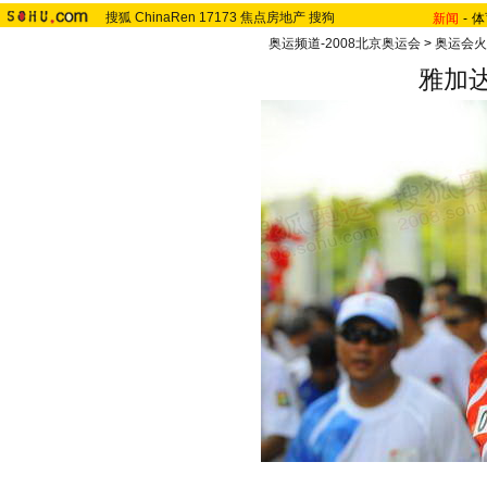
搜狐
ChinaRen
17173
焦点房地产
搜狗
新闻
-
体
奥运频道-2008北京奥运会
>
奥运会火
雅加达