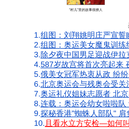
“村儿”里的故事很撩人
1.
组图：刘翔姚明庄严宣誓
2.
组图：奥运美女魔鬼训练
3.
除夕夜中国男足迎战伊拉
4.
587岁故宫将首次亮起来
5.
俄美女冠军热衷从政 纷纷
6.
北京奥运会与残奥会受关
7.
奥运礼仪姐妹志愿者 北京
8.
连载：奥运会幼女啦啦队 
9.
探秘香港"蜘蛛人部队" 肩
10.
且看水立方安检—如何叫