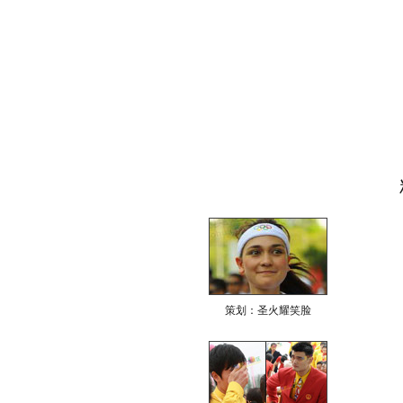
策划：圣火耀笑脸