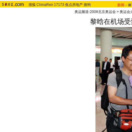
搜狐
ChinaRen
17173
焦点房地产
搜狗
新闻
-
体
奥运频道-2008北京奥运会
>
奥运会
黎晗在机场受