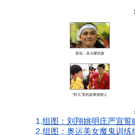
策划：圣火耀笑脸
“村儿”里的故事很撩人
1.
组图：刘翔姚明庄严宣誓
2.
组图：奥运美女魔鬼训练