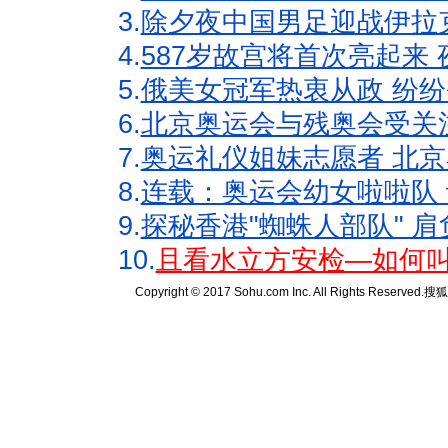
3.
除夕夜中国男足迎战伊拉
4.
587岁故宫将首次亮起来
5.
俄美女冠军热衷从政 纷纷
6.
北京奥运会与残奥会受关
7.
奥运礼仪姐妹志愿者 北京
8.
连载：奥运会幼女啦啦队 
9.
探秘香港"蜘蛛人部队" 肩
10.
且看水立方安检—如何叫
Copyright © 2017 Sohu.com Inc. All Rights Reserved