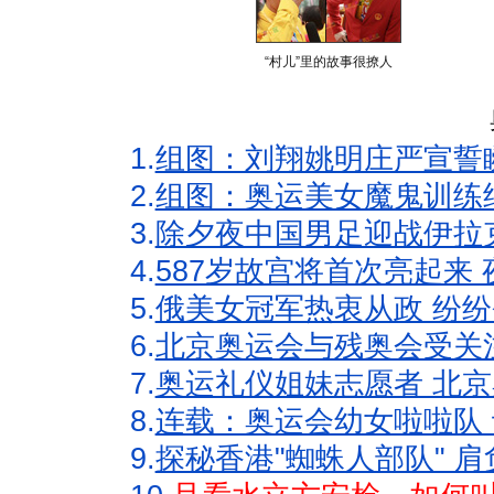
“村儿”里的故事很撩人
1.
组图：刘翔姚明庄严宣誓
2.
组图：奥运美女魔鬼训练
3.
除夕夜中国男足迎战伊拉
4.
587岁故宫将首次亮起来
5.
俄美女冠军热衷从政 纷纷
6.
北京奥运会与残奥会受关
7.
奥运礼仪姐妹志愿者 北京
8.
连载：奥运会幼女啦啦队 
9.
探秘香港"蜘蛛人部队" 肩