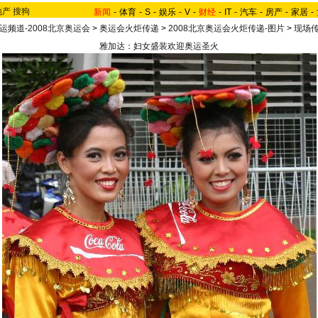
地产
搜狗
新闻
-
体育
-
S
-
娱乐
-
V
-
财经
-
IT
-
汽车
-
房产
-
家居
-
运频道-2008北京奥运会
>
奥运会火炬传递
>
2008北京奥运会火炬传递-图片
>
现场
雅加达：妇女盛装欢迎奥运圣火