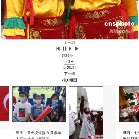
上一组
跳转至：
页
20/25
下一组
相关组图
——
组图：圣火境外接力 亚非华
组图：七