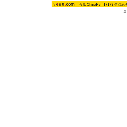
搜狐
ChinaRen
17173
焦点房
奥