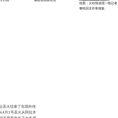
往11国
威挺祖国挺奥运
组图：火炬报道团一线记者
黎晗回京作客搜狐
奥运圣火结束了在国外传
从4月1号圣火从阿拉木