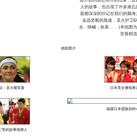
图开始到胡志明市的结束，这
人的故事，也出现了许多难忘
面都深深的印记在我们的脑海
金晶坚毅的脸庞，圣火护卫
水、呐喊，执着…… (本组图
笑脸精选
精彩图片
划：圣火耀笑脸
日本美女播报奥
揭露日本团旗别样
儿”里的故事很撩人