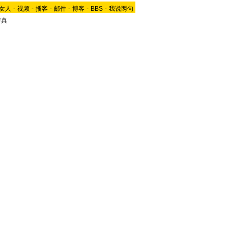
女人
-
视频
-
播客
-
邮件
-
博客
-
BBS
-
我说两句
传真