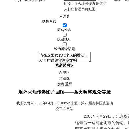
人打出标语力挺祖国
旗20日寄
组图：圣火境外接力 欧美华
人打出标语力挺祖国
用户名
匿名发表
隐藏地址
设为辩论话题
精华区
辩论区
境外火炬传递图片回顾——圣火照耀观众笑脸
我来说两句
2008年04月30日03:52 来源：第29届奥林匹克运动
会官方网站
2008年4月29日，北京
递最后一站胡志明市的传递。