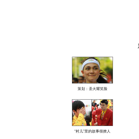
策划：圣火耀笑脸
“村儿”里的故事很撩人