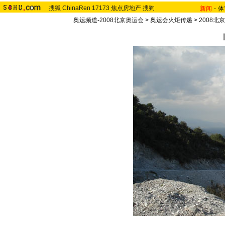
搜狐
ChinaRen
17173
焦点房地产
搜狗
新闻
-
体
奥运频道-2008北京奥运会
>
奥运会火炬传递
>
2008北