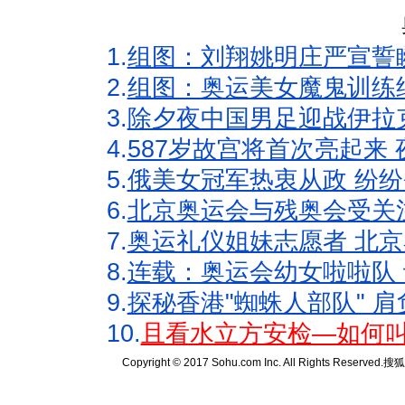
1.
组图：刘翔姚明庄严宣誓
2.
组图：奥运美女魔鬼训练
3.
除夕夜中国男足迎战伊拉
4.
587岁故宫将首次亮起来
5.
俄美女冠军热衷从政 纷纷
6.
北京奥运会与残奥会受关
7.
奥运礼仪姐妹志愿者 北京
8.
连载：奥运会幼女啦啦队 
9.
探秘香港"蜘蛛人部队" 肩
10.
且看水立方安检—如何叫
Copyright © 2017 Sohu.com Inc. All Rights Reserved