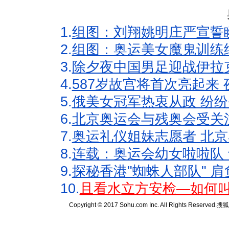
1.
组图：刘翔姚明庄严宣誓
2.
组图：奥运美女魔鬼训练
3.
除夕夜中国男足迎战伊拉
4.
587岁故宫将首次亮起来
5.
俄美女冠军热衷从政 纷纷
6.
北京奥运会与残奥会受关
7.
奥运礼仪姐妹志愿者 北京
8.
连载：奥运会幼女啦啦队 
9.
探秘香港"蜘蛛人部队" 肩
10.
且看水立方安检—如何叫
Copyright © 2017 Sohu.com Inc. All Rights Reserved