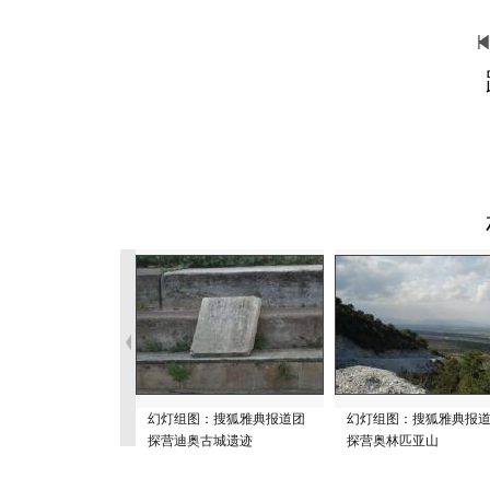
幻灯组图：搜狐雅典报道团
幻灯组图：搜狐雅典报
探营迪奥古城遗迹
探营奥林匹亚山