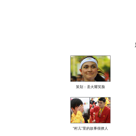
策划：圣火耀笑脸
“村儿”里的故事很撩人