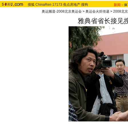
搜狐
ChinaRen
17173
焦点房地产
搜狗
新闻
-
体
奥运频道-2008北京奥运会
>
奥运会火炬传递
>
2008北
雅典省省长接见