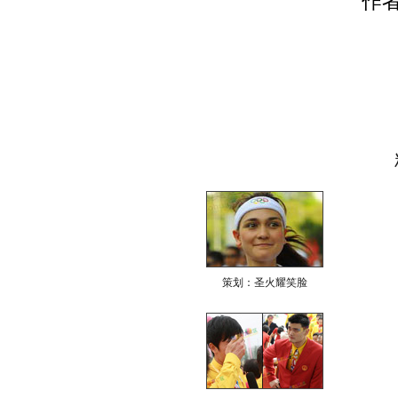
作
策划：圣火耀笑脸