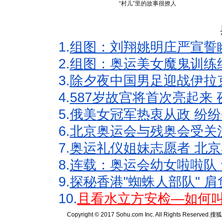
“村儿”里的故事很撩人
1.
组图：刘翔姚明庄严宣誓
2.
组图：奥运美女魔鬼训练
3.
除夕夜中国男足迎战伊拉
4.
587岁故宫将首次亮起来
5.
俄美女冠军热衷从政 纷纷
6.
北京奥运会与残奥会受关
7.
奥运礼仪姐妹志愿者 北京
8.
连载：奥运会幼女啦啦队 
9.
探秘香港"蜘蛛人部队" 肩
10.
且看水立方安检—如何叫
Copyright © 2017 Sohu.com Inc. All Rights Reserved