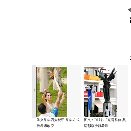
圣火采集四大秘密 采集方式
图文：“京味儿”充满雅典 奥
曾考虑改变
运彩旗扮靓希腊