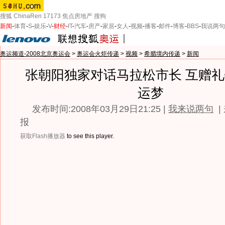
搜狐
ChinaRen
17173
焦点房地产
搜狗
新闻
-
体育
-
S
-
娱乐
-
V
-
财经
-
IT
-
汽车
-
房产
-
家居
-
女人
-
视频
-
播客
-
邮件
-
博客
-
BBS
-
我说两句
奥运频道-2008北京奥运会
>
奥运会火炬传递
>
视频
>
希腊境内传递
>
新闻
张朝阳独家对话马拉松市长 互赠
运梦
发布时间:2008年03月29日21:25 |
我来说两句
|
报
获取Flash播放器
to see this player.