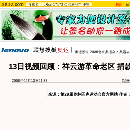
搜狐
ChinaRen
17173
焦点房地产
搜狗
新闻
-
体
奥运频道-2008北京奥运会
>
奥运会
13日视频回顾：祥云游革命老区 捐
2008年05月13日21:37
[
我来
来源：第29届奥林匹克运动会官方网站 作者