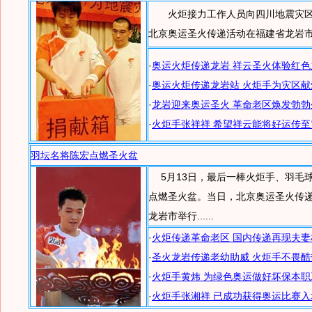
火炬接力工作人员向四川地震灾区
北京奥运圣火传递活动在福建省龙岩市举行.
·
奥运火炬传递龙岩 祥云圣火体验红色
·
奥运火炬传递龙岩站 火炬手为灾区献
·
龙岩迎来奥运圣火 革命老区焕发勃勃
·
火炬手张祥祥 希望祥云能将好运传至
羽坛名将陈宏点燃圣火盆
5月13日，最后一棒火炬手、羽毛
点燃圣火盆。当日，北京奥运圣火传
龙岩市举行......
·
火炬传递革命老区 国内传递再现夫妻
·
圣火龙岩传递老幼助威 火炬手不畏酷
·
火炬手黄炜 为绿色奥运做好坏保本职
·
火炬手张湘祥 已成功获得奥运比赛入