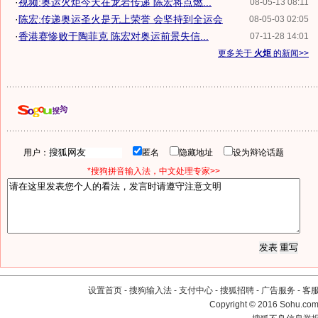
·
视频:奥运火炬今天在龙岩传递 陈宏将点燃...
08-05-13 08:11
·
陈宏:传递奥运圣火是无上荣誉 会坚持到全运会
08-05-03 02:05
·
香港赛惨败于陶菲克 陈宏对奥运前景失信...
07-11-28 14:01
更多关于
火炬
的新闻>>
用户：
匿名
隐藏地址
设为辩论话题
*搜狗拼音输入法，中文处理专家>>
设置首页
-
搜狗输入法
-
支付中心
-
搜狐招聘
-
广告服务
-
客
Copyright
©
2016 Sohu.com 