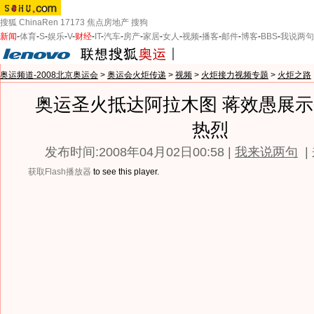
搜狐
ChinaRen
17173
焦点房地产
搜狗
新闻
-
体育
-
S
-
娱乐
-
V
-
财经
-
IT
-
汽车
-
房产
-
家居
-
女人
-
视频
-
播客
-
邮件
-
博客
-
BBS
-
我说两句
奥运频道-2008北京奥运会
>
奥运会火炬传递
>
视频
>
火炬接力视频专题
>
火炬之路
奥运圣火抵达阿拉木图 蒋效愚展
热烈
发布时间:2008年04月02日00:58 |
我来说两句
|
获取Flash播放器
to see this player.