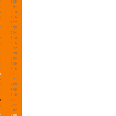
8
3.29
3
4.04
9
4.10
5
4.16
1
4.22
7
4.28
3
5.04
9
5.10
5
5.16
1
5.22
7
5.28
2
6.03
8
6.09
4
6.15
0
6.21
6
6.27
2
7.03
8
7.09
4
7.15
0
7.21
6
7.27
1
8.02
7
8.08