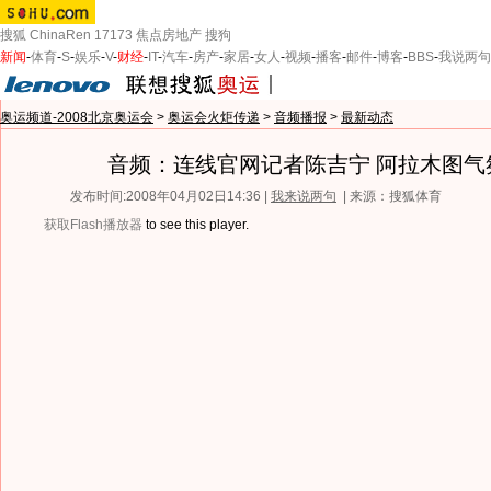
搜狐
ChinaRen
17173
焦点房地产
搜狗
新闻
-
体育
-
S
-
娱乐
-
V
-
财经
-
IT
-
汽车
-
房产
-
家居
-
女人
-
视频
-
播客
-
邮件
-
博客
-
BBS
-
我说两句
奥运频道-2008北京奥运会
>
奥运会火炬传递
>
音频播报
>
最新动态
音频：连线官网记者陈吉宁 阿拉木图气
发布时间:2008年04月02日14:36 |
我来说两句
| 来源：搜狐体育
获取Flash播放器
to see this player.