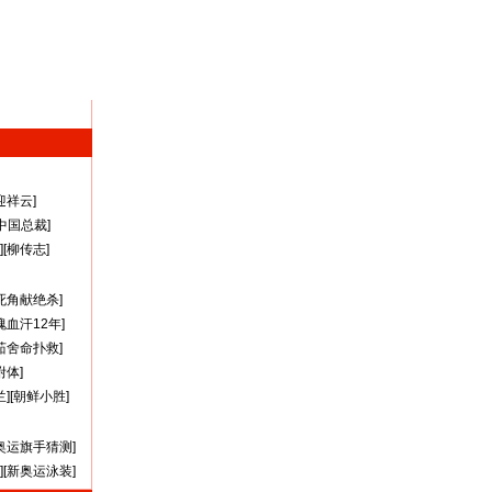
迎祥云
]
A中国总裁
]
][
柳传志
]
死角献绝杀
]
瑰血汗12年
]
茹舍命扑救
]
附体
]
兰
][
朝鲜小胜
]
奥运旗手猜测
]
][
新奥运泳装
]