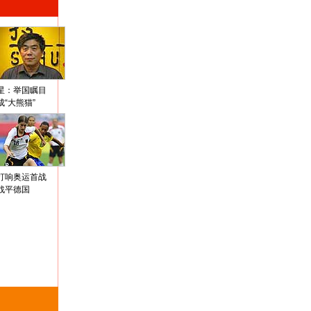
星：举国瞩目
成“大熊猫”
打响奥运首战
战平德国