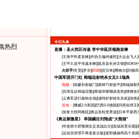
今日头条
氛热烈
直播：圣火郊区传递
李中华延庆领跑首棒
[
王海平怀柔首棒
][
作协主编何健民
][
大运会飞人
[
王平久昌平传递末棒
][
延庆县长孙文锴
][
NOKI
火炬手
[
常昊
][
罗京
][
郎朗
][
贺贝奇
][
腾格尔
][
刘敬民
中国军团开门红 韩端远射绝杀女足
2-1
瑞典
视频：
[
徐媛补射破门
][
谢林巧射扳平
][
韩端抽射
[
百球见证韩端涅槃
][
商瑞华哽咽谈首胜
][
铿锵玫
[
义勇军进行曲响全场
][
浦玮铲射错失良机
][
张艳
其他：
[
挪威2-0美国
][
巴西0-0德国
][
玛塔似球王
[
加拿大胜阿根廷
][
奥运首粒世界波
][
日本平新西
《奥运紫微星》 举国瞩目刘翔成“大熊猫”
[
毕老师大胆预测女足首战比分
][
首战前景乐观
][
[
运动员管理不再老套古板
][
老郭爆姚明高个原因