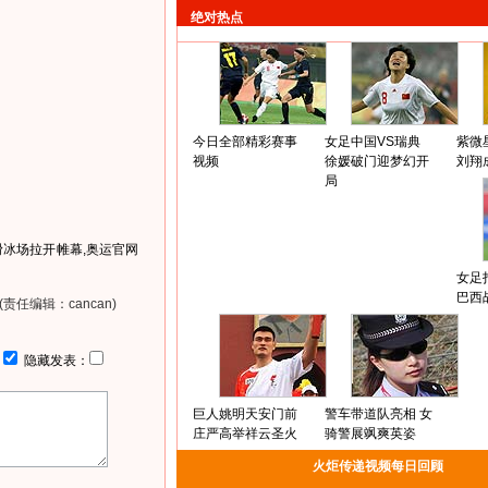
绝对热点
今日全部精彩赛事
女足中国VS瑞典
紫微
视频
徐媛破门迎梦幻开
刘翔
局
冰场拉开帷幕,奥运官网
女足
巴西
(责任编辑：cancan)
：
隐藏发表：
巨人姚明天安门前
警车带道队亮相 女
庄严高举祥云圣火
骑警展飒爽英姿
火炬传递视频每日回顾