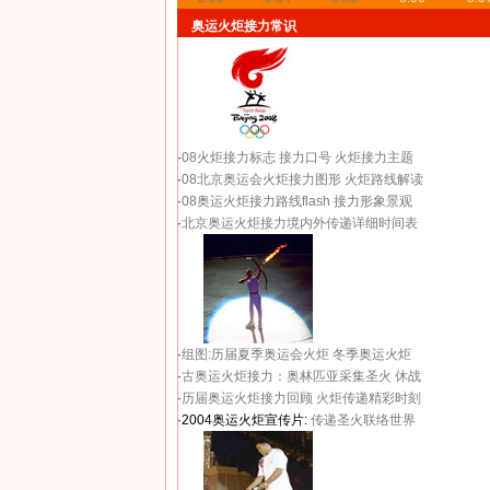
奥运火炬接力常识
·
08火炬接力标志
接力口号
火炬接力主题
·
08北京奥运会火炬接力图形
火炬路线解读
·
08奥运火炬接力路线flash
接力形象景观
·
北京奥运火炬接力境内外传递详细时间表
·
组图:历届夏季奥运会火炬
冬季奥运火炬
·
古奥运火炬接力：奥林匹亚采集圣火 休战
·
历届奥运火炬接力回顾
火炬传递精彩时刻
·2004奥运火炬宣传片:
传递圣火联络世界