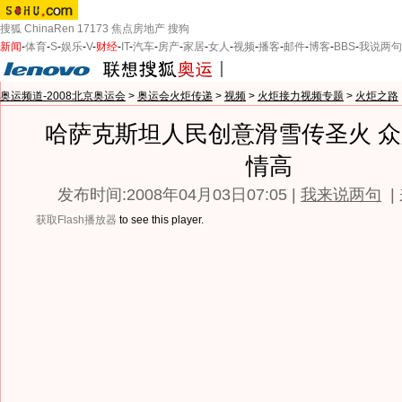
搜狐
ChinaRen
17173
焦点房地产
搜狗
新闻
-
体育
-
S
-
娱乐
-
V
-
财经
-
IT
-
汽车
-
房产
-
家居
-
女人
-
视频
-
播客
-
邮件
-
博客
-
BBS
-
我说两句
奥运频道-2008北京奥运会
>
奥运会火炬传递
>
视频
>
火炬接力视频专题
>
火炬之路
哈萨克斯坦人民创意滑雪传圣火 
情高
发布时间:2008年04月03日07:05 |
我来说两句
|
获取Flash播放器
to see this player.