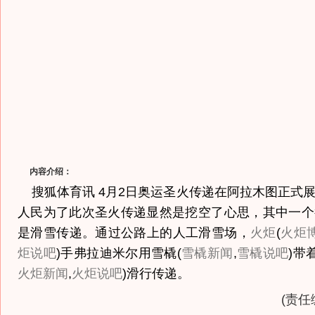
内容介绍：
搜狐体育讯 4月2日奥运圣火传递在阿拉木图正式
人民为了此次圣火传递显然是挖空了心思，其中一个
是滑雪传递。通过公路上的人工滑雪场，
火炬
(
火炬
炬说吧
)
手弗拉迪米尔用雪橇
(
雪橇新闻
,
雪橇说吧
)
带
火炬新闻
,
火炬说吧
)
滑行传递。
(责任编