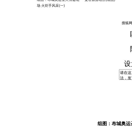
场 火炬手风采(一)
设
组图：布城奥运圣