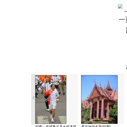
组图：布城奥运圣火传递现
曼谷旅游名胜(组图)