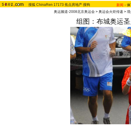
搜狐
ChinaRen
17173
焦点房地产
搜狗
新闻
-
体
奥运频道-2008北京奥运会
>
奥运会火炬传递
>
境
组图：布城奥运圣