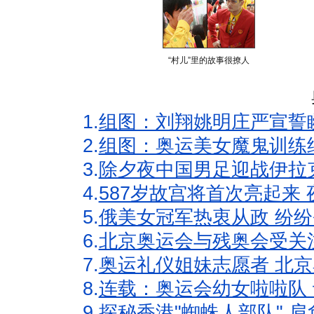
“村儿”里的故事很撩人
1.
组图：刘翔姚明庄严宣誓
2.
组图：奥运美女魔鬼训练
3.
除夕夜中国男足迎战伊拉
4.
587岁故宫将首次亮起来
5.
俄美女冠军热衷从政 纷纷
6.
北京奥运会与残奥会受关
7.
奥运礼仪姐妹志愿者 北京
8.
连载：奥运会幼女啦啦队 
9.
探秘香港"蜘蛛人部队" 肩