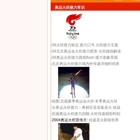
奥运火炬接力常识
·
08火炬接力标志
接力口号
火炬接力主题
·
08北京奥运会火炬接力图形
火炬路线解读
·
08奥运火炬接力路线flash
接力形象景观
·
北京奥运火炬接力境内外传递详细时间表
·
组图:历届夏季奥运会火炬
冬季奥运火炬
·
古奥运火炬接力：奥林匹亚采集圣火 休战
·
历届奥运火炬接力回顾
火炬传递精彩时刻
·2004奥运火炬宣传片:
传递圣火联络世界