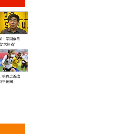
星：举国瞩目
成“大熊猫”
打响奥运首战
战平德国