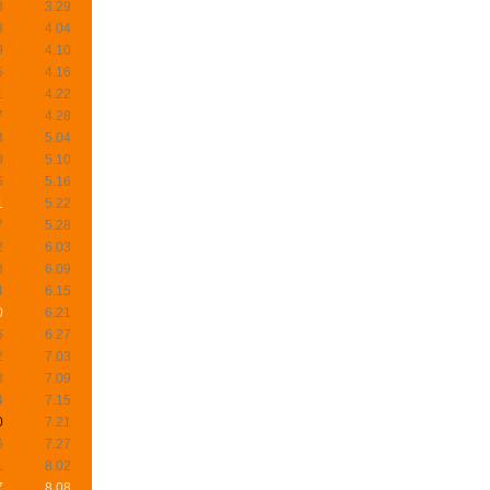
8
3.29
3
4.04
9
4.10
5
4.16
1
4.22
7
4.28
3
5.04
9
5.10
5
5.16
1
5.22
7
5.28
2
6.03
8
6.09
4
6.15
0
6.21
6
6.27
2
7.03
8
7.09
4
7.15
0
7.21
6
7.27
1
8.02
7
8.08