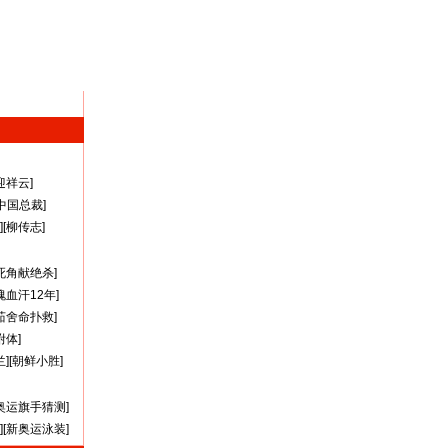
迎祥云
]
A中国总裁
]
][
柳传志
]
死角献绝杀
]
瑰血汗12年
]
茹舍命扑救
]
附体
]
兰
][
朝鲜小胜
]
奥运旗手猜测
]
][
新奥运泳装
]