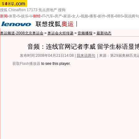
搜狐
ChinaRen
17173
焦点房地产
搜狗
新闻
-
体育
-
S
-
娱乐
-
V
-
财经
-
IT
-
汽车
-
房产
-
家居
-
女人
-
视频
-
播客
-
邮件
-
博客
-
BBS
-
我说两句
奥运频道-2008北京奥运会
>
奥运会火炬传递
>
音频播报
>
最新动态
音频：连线官网记者李威 留学生标语显
发布时间:2008年04月21日14:08 |
我来说两句
| 来源：第29届奥林匹
获取Flash播放器
to see this player.