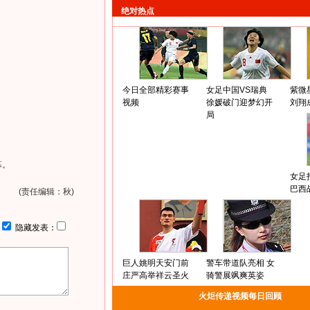
绝对热点
今日全部精彩赛事
女足中国VS瑞典
紫微
视频
徐媛破门迎梦幻开
刘翔
局
幕。
女足
巴西
(责任编辑：秋)
：
隐藏发表：
巨人姚明天安门前
警车带道队亮相 女
庄严高举祥云圣火
骑警展飒爽英姿
火炬传递视频每日回顾