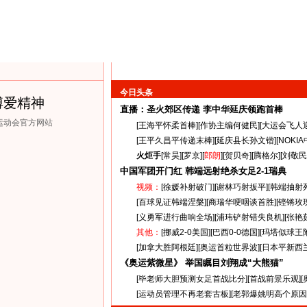
今日头条
博爱精神
直播：圣火郊区传递
李中华延庆领跑首棒
克运动会官方网站
[
王海平怀柔首棒
][
作协主编何健民
][
大运会飞人
[
王平久昌平传递末棒
][
延庆县长孙文锴
][
NOKI
火炬手
[
常昊
][
罗京
][
郎朗
][
贺贝奇
][
腾格尔
][
刘敬民
中国军团开门红 韩端远射绝杀女足
2-1
瑞典
视频：
[
徐媛补射破门
][
谢林巧射扳平
][
韩端抽射
[
百球见证韩端涅槃
][
商瑞华哽咽谈首胜
][
铿锵玫
[
义勇军进行曲响全场
][
浦玮铲射错失良机
][
张艳
其他：
[
挪威2-0美国
][
巴西0-0德国
][
玛塔似球王
[
加拿大胜阿根廷
][
奥运首粒世界波
][
日本平新西
《奥运紫微星》 举国瞩目刘翔成“大熊猫”
[
毕老师大胆预测女足首战比分
][
首战前景乐观
][
[
运动员管理不再老套古板
][
老郭爆姚明高个原因