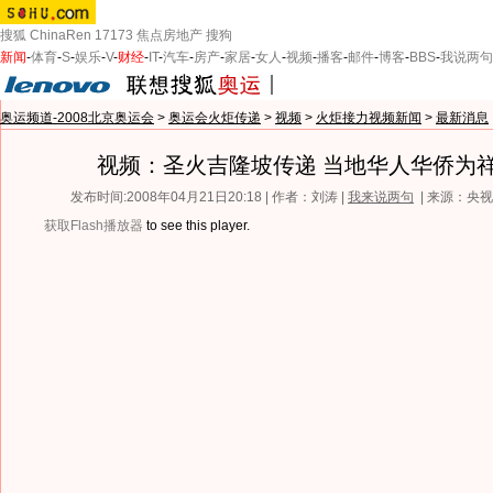
搜狐
ChinaRen
17173
焦点房地产
搜狗
新闻
-
体育
-
S
-
娱乐
-
V
-
财经
-
IT
-
汽车
-
房产
-
家居
-
女人
-
视频
-
播客
-
邮件
-
博客
-
BBS
-
我说两句
奥运频道-2008北京奥运会
>
奥运会火炬传递
>
视频
>
火炬接力视频新闻
>
最新消息
视频：圣火吉隆坡传递 当地华人华侨为
发布时间:2008年04月21日20:18 | 作者：刘涛 |
我来说两句
| 来源：央
获取Flash播放器
to see this player.