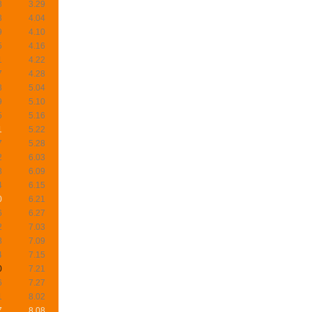
8
3.29
3
4.04
9
4.10
5
4.16
1
4.22
7
4.28
3
5.04
9
5.10
5
5.16
1
5.22
7
5.28
2
6.03
8
6.09
4
6.15
0
6.21
6
6.27
2
7.03
8
7.09
4
7.15
0
7.21
6
7.27
1
8.02
7
8.08