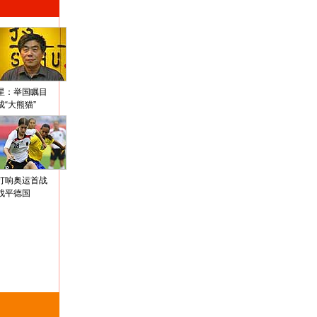
星：举国瞩目
成“大熊猫”
打响奥运首战
战平德国