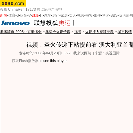
搜狐
ChinaRen
17173
焦点房地产
搜狗
新闻
-
体育
-
S
-
娱乐
-
V
-
财经
-
IT
-
汽车
-
房产
-
家居
-
女人
-
视频
-
播客
-
邮件
-
博客
-
BBS
-
我说两句
奥运频道-2008北京奥运会
>
奥运会火炬传递
>
视频
>
火炬接力视频专题
>
城市风情
视频：圣火传递下站提前看 澳大利亚首
发布时间:2008年04月23日03:22 |
我来说两句
| 来源：央视国际
获取Flash播放器
to see this player.