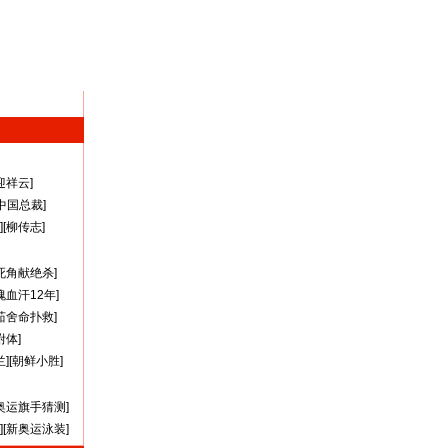
迎祥云
]
A中国总裁
]
][
柳传志
]
死角献绝杀
]
瑰血汗12年
]
茹舍命扑救
]
附体
]
兰
][
朝鲜小胜
]
奥运旗手猜测
]
][
新奥运泳装
]