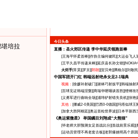
今日头条
都堪培拉
直播：圣火郊区传递
李中华延庆领跑首棒
[
王海平怀柔首棒
][
作协主编何健民
][
大运会飞人
[
王平久昌平传递末棒
][
延庆县长孙文锴
][
NOKI
火炬手
[
常昊
][
罗京
][
郎朗
][
贺贝奇
][
腾格尔
][
刘敬民
中国军团开门红 韩端远射绝杀女足
2-1
瑞典
视频：
[
徐媛补射破门
][
谢林巧射扳平
][
韩端抽射
[
百球见证韩端涅槃
][
商瑞华哽咽谈首胜
][
铿锵玫
[
义勇军进行曲响全场
][
浦玮铲射错失良机
][
张艳
其他：
[
挪威2-0美国
][
巴西0-0德国
][
玛塔似球王
[
加拿大胜阿根廷
][
奥运首粒世界波
][
日本平新西
《奥运紫微星》 举国瞩目刘翔成“大熊猫”
[
毕老师大胆预测女足首战比分
][
首战前景乐观
][
[
运动员管理不再老套古板
][
老郭爆姚明高个原因