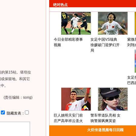
绝对热点
今日全部精彩赛事
女足中国VS瑞典
紫微
视频
徐媛破门迎梦幻开
刘翔
局
的第15站。堪培拉
女足
园或保留地。和其它
巴西
之中。
(责任编辑：song)
：
隐藏发表：
巨人姚明天安门前
警车带道队亮相 女
庄严高举祥云圣火
骑警展飒爽英姿
火炬传递视频每日回顾