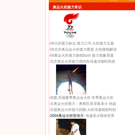
奥运火炬接力常识
·
08火炬接力标志
接力口号
火炬接力主题
·
08北京奥运会火炬接力图形
火炬路线解读
·
08奥运火炬接力路线flash
接力形象景观
·
北京奥运火炬接力境内外传递详细时间表
·
组图:历届夏季奥运会火炬
冬季奥运火炬
·
古奥运火炬接力：奥林匹亚采集圣火 休战
·
历届奥运火炬接力回顾
火炬传递精彩时刻
·2004奥运火炬宣传片:
传递圣火联络世界